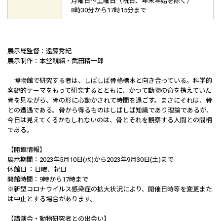
月曜日～土曜日（祝日、年末年始を除く）
8時30分から17時15分まで
展示総監督：遠藤秀紀
展示制作：本堂親紹・武田精一郎
博物館で研究する者は、しばしば骨格標本と向き合っている。科学的
客観的テーマをもって研究するとともに、かつて動物の命を携えていた
骨を見ながら、骨の形に心動かされて時間を過ごす。まさにそれは、骨
との遭遇である。骨から得るものはしばしば知識であり理論であるが、
今日は見えてくるかもしれないのは、骨とそれを観察する人間との間柄
である。
【開館情報】
展示期間：2023年5月10日(水)から2023年9月30日(土)まで
休館日 ：日曜、祝日
開館時間：9時から17時まで
※新型コロナウイルス感染症の拡大状況により、開催日時等を変更また
は中止とする場合があります。
【講演会・動物研究者との出会い】