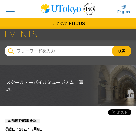
English
UTokyo
FOCUS
EVENTS
検索
スクール・モバイルミュージアム「遭
遇」
本部博物館事業課
掲載日：2023年5月8日