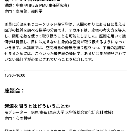
講師：中島 啓 (Kavli IPMU 主任研究者)
専門：表現論、幾何学
測量に起源をもつユークリッド幾何学は、人間の周りにある目に見える
図形の性質を調べる数学の分野です。デカルトは、座標の考え方を導入
し、図形を数を使って取り扱うことを可能にしました。座標を用いて幾
何学は発展し、目には見えない抽象的な空間が取り扱えるようになって
いきます。本講演では、空間概念の発展を振り返りつつ、宇宙の起源に
せまるためには、こういった最先端の幾何学、あるいはまだ発見されて
いない幾何学が必要とされていることを紹介します。
15:30~16:00
座談会：
起源を問うとはどういうことか
モデレーター：信原 幸弘 (東京大学 大学院総合文化研究科 教授)
専門：心の哲学