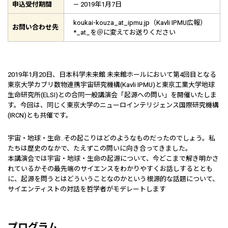
申込受付期間
— 2019年1月7日
koukai-kouza_at_ipmu.jp（Kavli IPMU広報）
お問い合わせ先
*_at_を＠に変えてお送りください
2019年1月20日、日本科学未来館 未来館ホールにおいて第4回目となる
東京大学カブリ数物連携宇宙研究機構(Kavli IPMU)と東京工業大学地球
生命研究所(ELSI)との合同一般講演会「起源への問い」を開催いたしま
す。今回は、同じく東京大学のニューロインテリジェンス国際研究機構
(IRCN)とも共催です。
宇宙・地球・生命..その起こりはどのようなものだったのでしょう。私
たちは歴史のなかで、たえずこの問いに向き合ってきました。
本講演会では宇宙・地球・生命の起源について、今どこまで解き明かさ
れているかその最先端のサイエンスをわかりやすくお話しするととも
に、起源を問うとはどういうことなのかという根源的な話題について、
サイエンティストの対話を哲学者がモデレートします
プログラム