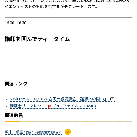
起源を問うとはどういうことなのか。異なる領域で起源に迫る3名のサ
イエンティストの対話を哲学者がモデレートします。
16:00~16:30
講師を囲んでティータイム
関連リンク
Kavli IPMU/ELSI/IRCN 合同一般講演会「起源への問い」
講演会リーフレット
(PDFファイル： 1.4MB)
関連教員
酒井 邦嘉
/ 教授 / 大学院総合文化研究科