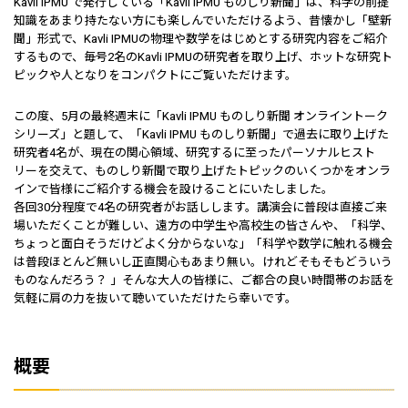
Kavli IPMU で発行している「Kavli IPMU ものしり新聞」は、科学の前提
知識をあまり持たない方にも楽しんでいただけるよう、昔懐かし「壁新
聞」形式で、Kavli IPMUの物理や数学をはじめとする研究内容をご紹介
するもので、毎号2名のKavli IPMUの研究者を取り上げ、ホットな研究ト
ピックや人となりをコンパクトにご覧いただけます。
この度、5月の最終週末に「Kavli IPMU ものしり新聞 オンライントーク
シリーズ」と題して、「Kavli IPMU ものしり新聞」で過去に取り上げた
研究者4名が、現在の関心領域、研究するに至ったパーソナルヒスト
リーを交えて、ものしり新聞で取り上げたトピックのいくつかをオンラ
インで皆様にご紹介する機会を設けることにいたしました。
各回30分程度で4名の研究者がお話しします。講演会に普段は直接ご来
場いただくことが難しい、遠方の中学生や高校生の皆さんや、「科学、
ちょっと面白そうだけどよく分からないな」「科学や数学に触れる機会
は普段ほとんど無いし正直関心もあまり無い。けれどそもそもどういう
ものなんだろう？ 」そんな大人の皆様に、ご都合の良い時間帯のお話を
気軽に肩の力を抜いて聴いていただけたら幸いです。
概要