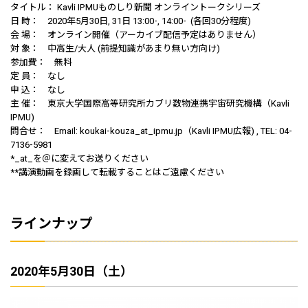
タイトル： Kavli IPMUものしり新聞 オンライントークシリーズ
日 時： 2020年5月30日, 31日 13:00-, 14:00- (各回30分程度)
会 場： オンライン開催（アーカイブ配信予定はありません）
対 象： 中高生/大人 (前提知識があまり無い方向け)
参加費： 無料
定 員： なし
申 込： なし
主 催： 東京大学国際高等研究所カブリ数物連携宇宙研究機構（Kavli
IPMU)
問合せ： Email: koukai-kouza_at_ipmu.jp（Kavli IPMU広報) , TEL: 04-
7136-5981
*_at_を＠に変えてお送りください
**講演動画を録画して転載することはご遠慮ください
ラインナップ
2020年5月30日（土）