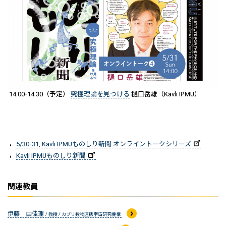
14:00-14:30（予定）
究極理論を見つける
樋口岳雄（Kavli IPMU）
5/30-31, Kavli IPMUものしり新聞 オンライントークシリーズ
Kavli IPMUものしり新聞
関連教員
伊藤 由佳理
/ 教授 / カブリ数物連携宇宙研究機構