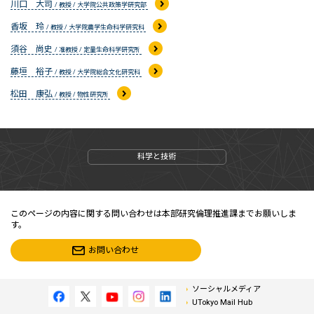
川口 大司
/ 教授 / 大学院公共政策学研究部
香坂 玲
/ 教授 / 大学院農学生命科学研究科
須谷 尚史
/ 准教授 / 定量生命科学研究所
藤垣 裕子
/ 教授 / 大学院総合文化研究科
松田 康弘
/ 教授 / 物性研究所
科学と技術
このページの内容に関する問い合わせは本部研究倫理推進課までお願いしま
す。
お問い合わせ
ソーシャルメディア
UTokyo Mail Hub