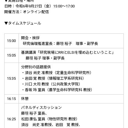
▼実施日程・場所
日時：令和6年9月27日（金）15:00～17:00
開催方法：オンライン配信
▼タイムスケジュール
開会・挨拶
15:00
研究倫理推進室長：藤垣 裕子 理事・副学長
基調講演「研究現場にRRIとELSIを埋め込むということ」
15:05
藤垣 裕子 理事・副学長
分野別の話題提供
・須谷 尚史 准教授（定量生命科学研究所）
15:35
・岩田 覚 教授（情報理工学系研究科）
・川口 大司 教授（公共政策大学院）
・香坂 玲 室員（農学生命科学研究科 教授）
16:15
休憩
パネルディスカッション
藤垣 裕子 室長、
16:25
松田 康弘 室員（物性研究所 教授）
須谷 尚史 准教授、岩田 覚 教授、