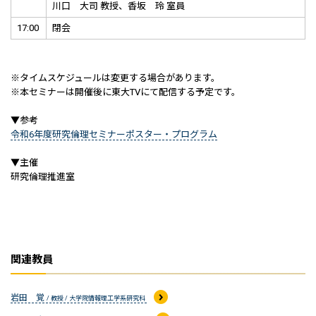
川口 大司 教授、香坂 玲 室員
17:00
閉会
※タイムスケジュールは変更する場合があります。
※本セミナーは開催後に東大TVにて配信する予定です。
▼参考
令和6年度研究倫理セミナーポスター・プログラム
▼主催
研究倫理推進室
関連教員
岩田 覚
/ 教授 / 大学院情報理工学系研究科