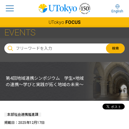
English
UTokyo
FOCUS
EVENTS
検索
第4回地域連携シンポジウム 学生×地域
の連携～学びと実践が拓く地域の未来～
本部社会連携推進課
掲載日：2025年12月17日