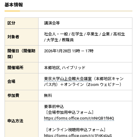
基本情報
区分
講演会等
社会人・一般 / 在学生 / 卒業生 / 企業 / 高校生
対象者
/ 大学生 / 教職員
開催日（開催期
2026年1月28日 15時 — 17時
間）
開催場所
本郷地区, ハイブリッド
東京大学山上会館大会議室
（本郷地区キャン
会場
パス内）＋オンライン（Zoom ウェビナー）
参加費
無料
要事前申込
［会場参加用申込フォーム］
https://forms.office.com/r/nNrQB1f84Q
申込方法
［オンライン視聴用申込フォーム］
https://forms.office.com/r/c1FriKyUuS