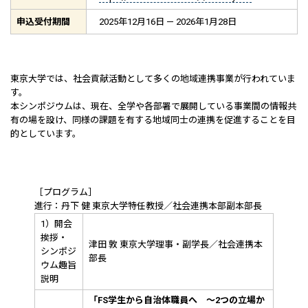
申込受付期間
2025年12月16日 — 2026年1月28日
東京大学では、社会貢献活動として多くの地域連携事業が行われていま
す。
本シンポジウムは、現在、全学や各部署で展開している事業間の情報共
有の場を設け、同様の課題を有する地域同士の連携を促進することを目
的としています。
［プログラム］
進行：丹下 健 東京大学特任教授／社会連携本部副本部長
1）開会
挨拶・
津田 敦 東京大学理事・副学長／社会連携本
シンポジ
部長
ウム趣旨
説明
「FS学生から自治体職員へ ～2つの立場か