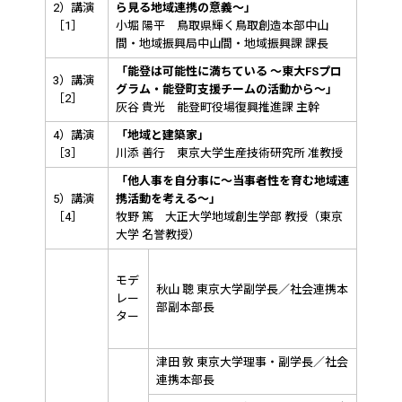
2）講演
ら見る地域連携の意義～
」
［1］
小堀 陽平 鳥取県輝く鳥取創造本部中山
間・地域振興局中山間・地域振興課 課長
「能登は可能性に満ちている ～東大FSプロ
3）講演
グラム・能登町支援チームの活動から～」
［2］
灰谷 貴光 能登町役場復興推進課 主幹
4）講演
「地域と建築家」
［3］
川添 善行 東京大学生産技術研究所 准教授
「他人事を自分事に～当事者性を育む地域連
5）講演
携活動を考える～」
［4］
牧野 篤 大正大学地域創生学部 教授（東京
大学 名誉教授）
モデ
秋山 聰 東京大学副学長／社会連携本
レー
部副本部長
ター
津田 敦 東京大学理事・副学長／社会
連携本部長