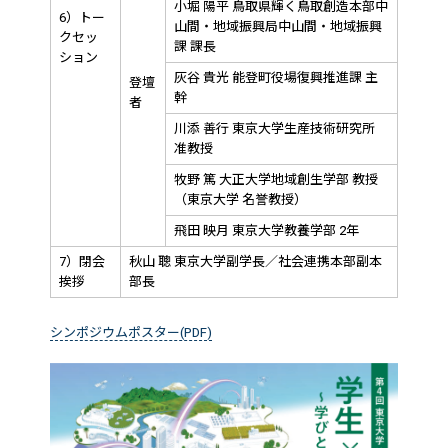
小堀 陽平 鳥取県輝く鳥取創造本部中
6）トー
山間・地域振興局中山間・地域振興
クセッ
課 課長
ション
灰谷 貴光 能登町役場復興推進課 主
登壇
幹
者
川添 善行 東京大学生産技術研究所
准教授
牧野 篤 大正大学地域創生学部 教授
（東京大学 名誉教授）
飛田 映月 東京大学教養学部 2年
7）閉会
秋山 聰 東京大学副学長／社会連携本部副本
挨拶
部長
シンポジウムポスター(PDF)