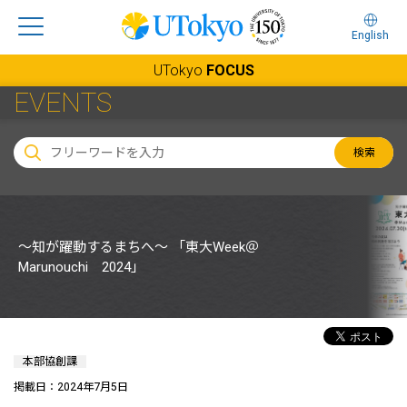
English
UTokyo
FOCUS
EVENTS
検索
～知が躍動するまちへ～ 「東大Week＠
Marunouchi 2024」
本部協創課
掲載日：2024年7月5日