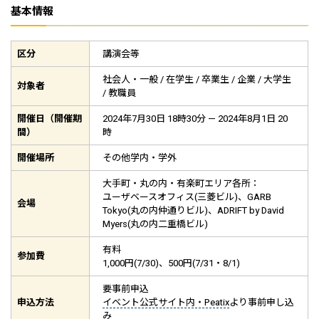
基本情報
区分
講演会等
社会人・一般 / 在学生 / 卒業生 / 企業 / 大学生
対象者
/ 教職員
開催日（開催期
2024年7月30日 18時30分 — 2024年8月1日 20
間）
時
開催場所
その他学内・学外
大手町・丸の内・有楽町エリア各所：
ユーザベースオフィス(三菱ビル)、GARB
会場
Tokyo(丸の内仲通りビル)、ADRIFT by David
Myers(丸の内二重橋ビル)
有料
参加費
1,000円(7/30)、500円(7/31・8/1)
要事前申込
申込方法
イベント公式サイト内・Peatix
より事前申し込
み