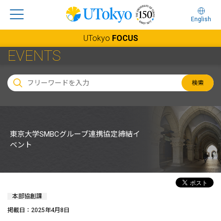
English
UTokyo
FOCUS
EVENTS
検索
東京大学SMBCグループ連携協定締結イ
ベント
本部協創課
掲載日：2025年4月8日