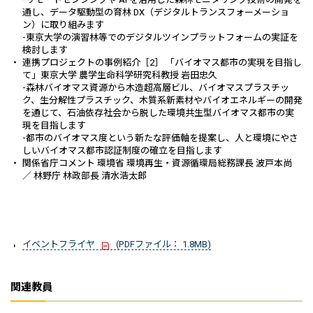
通し、データ駆動型の育林 DX（デジタルトランスフォーメーショ
ン）に取り組みます
-東京大学の演習林等でのデジタルツインプラットフォームの実証を
検討します
連携プロジェクトの事例紹介［2］ 「バイオマス都市の実現を目指し
て」東京大学 農学生命科学研究科教授 岩田忠久
-森林バイオマス資源から木造超高層ビル、バイオマスプラスチッ
ク、生分解性プラスチック、木質系新素材やバイオエネルギーの開発
を通じて、石油依存社会から脱した環境共生型バイオマス都市の実
現を目指します
-都市のバイオマス度という新たな評価軸を提案し、人と環境にやさ
しいバイオマス都市認証制度の確立を目指します
関係省庁コメント 環境省 環境再生・資源循環局総務課長 波戸本尚
／ 林野庁 林政部長 清水浩太郎
イベントフライヤ
(PDFファイル： 1.8MB)
関連教員