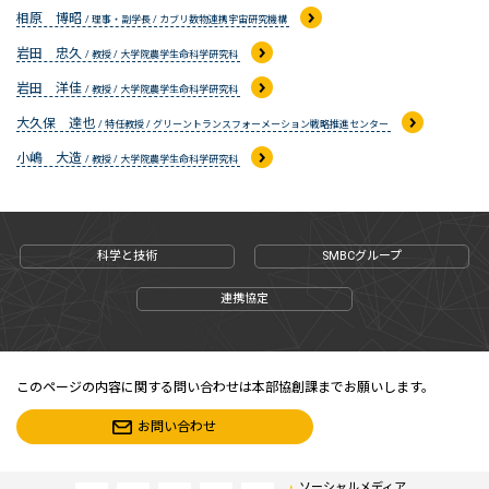
相原 博昭
/ 理事・副学長 / カブリ数物連携宇宙研究機構
岩田 忠久
/ 教授 / 大学院農学生命科学研究科
岩田 洋佳
/ 教授 / 大学院農学生命科学研究科
大久保 達也
/ 特任教授 / グリーントランスフォーメーション戦略推進センター
小嶋 大造
/ 教授 / 大学院農学生命科学研究科
科学と技術
SMBCグループ
連携協定
このページの内容に関する問い合わせは本部協創課までお願いします。
お問い合わせ
ソーシャルメディア