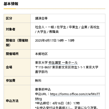
基本情報
区分
講演会等
社会人・一般 / 在学生 / 卒業生 / 企業 / 高校生
対象者
/ 大学生 / 教職員
開催日（開催期
2025年4月17日 14時 — 15時
間）
開催場所
本郷地区
東京大学
弥生講堂 一条ホール
会場
〒113-8657 東京都文京区弥生1-1-1 東京大学
農学部内
参加費
無料
要事前申込
申込URL：
https://forms.office.com/r/wfWsTT
8Arg
申込方法
*申込締切：4月16日（水）17時
*お申込受付は先着順とし、定員になり次第、