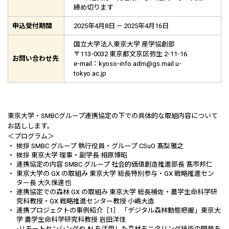
締め切ります
申込受付期間
2025年4月8日 — 2025年4月16日
国立大学法人東京大学 産学協創部
〒113-0032 東京都文京区弥生 2-11-16
お問い合わせ先
e-mail：kyoso-info.adm@gs.mail.u-
tokyo.ac.jp
東京大学・SMBCグループ連携協定の下での具体的な取組内容について
お話しします。
＜プログラム＞
挨拶 SMBC グループ 執行役員・グループ CSuO 髙梨雅之
挨拶 東京大学 理事・副学長 相原博昭
連携協定の内容 SMBC グループ 社会的価値創造推進部長 髙市邦仁
東京大学の GX の取組み 東京大学 総長特別参与・GX 戦略推進セン
ター長 大久保達也
連携協定での森林 GX の取組み 東京大学 総長補佐・農学生命科学研
究科教授・GX 戦略推進センター教授 小嶋大造
連携プロジェクトの事例紹介［1］ 「デジタル森林動態把握」東京大
学 農学生命科学研究科教授 岩田洋佳
-リモートセンシングや AI を活用した森林モニタリング技術の開発を