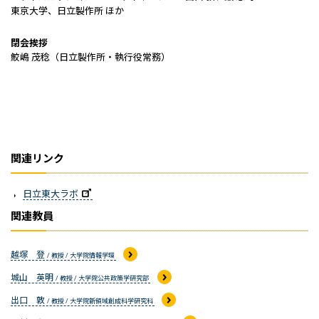
東京大学、日立製作所 ほか
閉会挨拶
鮫嶋 茂稔（日立製作所・執行役常務）
関連リンク
日立東大ラボ
関連教員
越塚 登
/ 教授 / 大学院情報学環
城山 英明
/ 教授 / 大学院公共政策学研究部
出口 敦
/ 教授 / 大学院新領域創成科学研究科