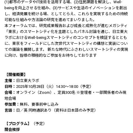
(1)都市のデータやIT技術を活用する場、(2)住民課題を解決し、Well-
beingを向上させる仕組み、(3)サービスや生活のイノベーションを創出
し、経済発展を続ける場、としてとらえ、これらを実現するための持続
可能な仕組みや方法論の研究を進めてまいりました。
本フォーラムでは、研究成果報告および成長と成熟化が進むメガシティ
「東京」のスマートシティ化を主題としたパネル討論を通じ、日立東大
ラボにおけるWell-beingスマートシティのコンセプトを検証するととも
に、東京をフィールドにした次世代スマートシティの構想と実装につい
ての議論を展開します。 新たな時代にふさわしいスマートシティの実現
に向け、皆様の積極的なご参加をお待ちしております
【開催概要】
主催：
日立東大ラボ
日時：
2025年10月28日（火）14:30～18:00（予定）
会場：
オンライン（Zoom）、定員300名 ※登壇者・一部関係者のみ現
地会場
参加費：
無料、要事前申し込み
言語：
日／英 同時通訳あり（資料は日本語のみ予定）
【プログラム】
（予定）
開会挨拶