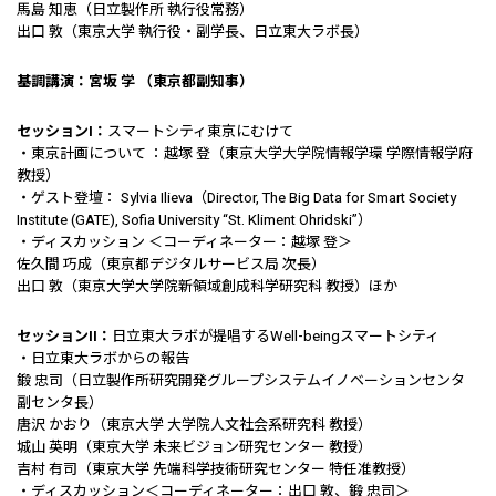
馬島 知恵（日立製作所 執行役常務）
出口 敦（東京大学 執行役・副学長、日立東大ラボ長）
基調講演：宮坂 学 （東京都副知事）
セッションI：
スマートシティ東京にむけて
・東京計画について ：越塚 登（東京大学大学院情報学環 学際情報学府
教授）
・ゲスト登壇： Sylvia Ilieva（Director, The Big Data for Smart Society
Institute (GATE), Sofia University “St. Kliment Ohridski”）
・ディスカッション ＜コーディネーター：越塚 登＞
佐久間 巧成（東京都デジタルサービス局 次長）
出口 敦（東京大学大学院新領域創成科学研究科 教授）ほか
セッションII：
日立東大ラボが提唱するWell-beingスマートシティ
・日立東大ラボからの報告
鍛 忠司（日立製作所研究開発グループシステムイノベーションセンタ
副センタ長）
唐沢 かおり（東京大学 大学院人文社会系研究科 教授）
城山 英明（東京大学 未来ビジョン研究センター 教授）
吉村 有司（東京大学 先端科学技術研究センター 特任准教授）
・ディスカッション＜コーディネーター：出口 敦、鍛 忠司＞