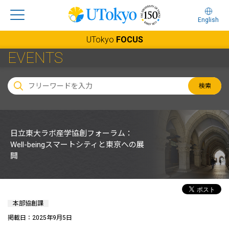
English
UTokyo
FOCUS
EVENTS
検索
日立東大ラボ産学協創フォーラム：
Well-beingスマートシティと東京への展
開
本部協創課
掲載日：2025年9月5日