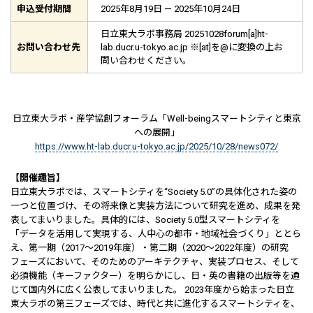
申込受付期間
2025年8月19日 — 2025年10月24日
日立東大ラボ事務局 20251028forum[a]ht-
お問い合わせ先
lab.ducr.u-tokyo.ac.jp ※[at]を@に変換の上お
問い合わせください。
日立東大ラボ・産学協創フォーラム「Well-beingスマートシティと東京
への展開」
https://www.ht-lab.ducr.u-tokyo.ac.jp/2025/10/28/news072/
【開催趣旨】
日立東大ラボでは、スマートシティを“Society 5.0”の具体化された姿の
一つと位置づけ、その将来像と実装方法について研究を進め、成果を発
表してまいりました。具体的には、Society 5.0型スマートシティを
「データを活用して実現する、人中心の都市・地域社会づくり」ととら
え、第一期（2017～2019年度）・第二期（2020～2022年度）の研究
フェーズにおいて、そのためのアーキテクチャ、実装プロセス、そして
必須機能（キーファクター）を明らかにし、日・英の書籍の出版等を通
じて国内外に広く公表してまいりました。 2023年度から始まった日立
東大ラボの第三フェーズでは、時代と共に進化するスマートシティを、