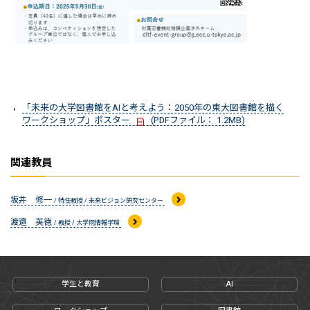
「未来の大学図書館をAIと考えよう：2050年の東大図書館を描く
ワークショップ」ポスター
(PDFファイル： 1.2MB)
関連教員
坂井 修一
/ 特任教授 / 未来ビジョン研究センター
渡邉 英徳
/ 教授 / 大学院情報学環
学生と教育
AI