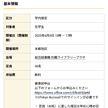
基本情報
区分
学内限定
対象者
在学生
開催日（開催期
2025年6月6日 13時 — 17時
間）
開催場所
本郷地区
会場
総合図書館 別館ライブラリープラザ
定員
40名
参加費
無料
要事前申込
以下のフォームからお申込みください
https://forms.office.com/r/SfbsK92erM
※UTokyo Accountでのサインインが必要です
定員（40名）に達した場合は早めに締め切