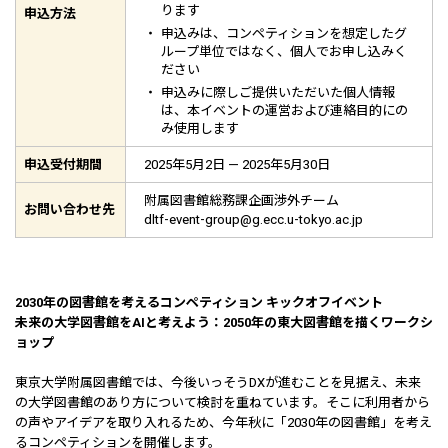
ります
申込方法
申込みは、コンペティションを想定したグ
ループ単位ではなく、個人でお申し込みく
ださい
申込みに際しご提供いただいた個人情報
は、本イベントの運営および連絡目的にの
み使用します
申込受付期間
2025年5月2日 — 2025年5月30日
附属図書館総務課企画渉外チーム
お問い合わせ先
dltf-event-group@g.ecc.u-tokyo.ac.jp
2030年の図書館を考えるコンペティション キックオフイベント​
未来の大学図書館をAIと考えよう：2050年の東大図書館を描くワークシ
ョップ
東京大学附属図書館では、今後いっそうDXが進むことを見据え、未来
の大学図書館のあり方について検討を重ねています。そこに利用者から
の声やアイデアを取り入れるため、今年秋に「2030年の図書館」を考え
るコンペティションを開催します。