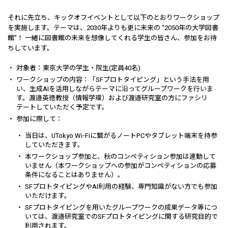
それに先立ち、キックオフイベントとして以下のとおりワークショップ
を実施します。テーマは、2030年よりも更に未来の “2050年の大学図書
館”！ 一緒に図書館の未来を想像してくれる学生の皆さん、参加をお待
ちしています。
対象者：東京大学の学生・院生(定員40名)
ワークショップの内容：「SFプロトタイピング」という手法を用
い、生成AIを活用しながらテーマに沿ってグループワークを行いま
す。渡邉英徳教授（情報学環）および渡邉研究室の方にファシリ
テートしていただく予定です。
参加に際して：
当日は、UTokyo Wi-Fiに繋がるノートPCやタブレット端末を持参
していただきます。
本ワークショップ参加と、秋のコンペティション参加は連動して
いません（本ワークショップへの参加がコンペティションの応募
条件になることはありません）。
SFプロトタイピングやAI利用の経験、専門知識がない方でも参加
いただけます。
SFプロトタイピングを用いたグループワークの成果データ等につ
いては、渡邉研究室でのSFプロトタイピングに関する研究目的で
利用されます。