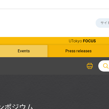
UTokyo
FOCUS
Events
Press releases
ンポジウム