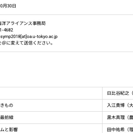
10月30日
海洋アライアンス事務局
41-4682
symp2018[at]oa.u-tokyo.ac.jp
を＠に変えて送信ください。
日比谷紀之
きもの
入江貴博（
最前線
黒木真理（
ムと影響
田中祐希（