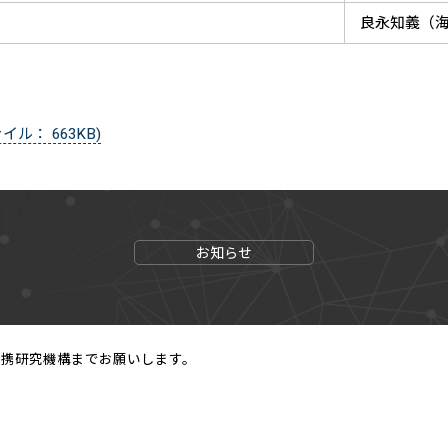
良永知義（
イル： 663KB)
お知らせ
連携研究機構までお願いします。