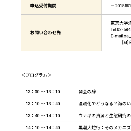
申込受付期間
— 2018年
東京大学
Tel:03-58
お問い合わせ先
E-mail:oa_
[at]
＜プログラム＞
13：00 ～ 13：10
開会の辞
13：10 ～ 13：40
温暖化でどうなる？海のい
13：40 ～ 14：10
ウナギの資源と生態研究の
14：10 ～ 14：40
黒潮大蛇行：そのメカニズ