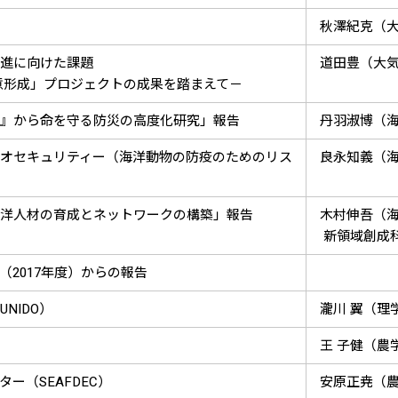
秋澤紀克（
進に向けた課題
道田豊（大
意形成」プロジェクトの成果を踏まえて－
』から命を守る防災の高度化研究」報告
丹羽淑博（
オセキュリティー（海洋動物の防疫のためのリス
良永知義（
洋人材の育成とネットワークの構築」報告
木村伸吾（
新領域創成
2017年度）からの報告
NIDO）
瀧川 翼（理
）
王 子健（農
ー（SEAFDEC）
安原正尭（農