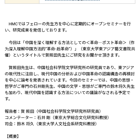
HMCではフェローの先生方を中心に定期的にオープンセミナーを行
い、研究成果を発信しております。
今回は「中国を深く理解する方法としての＜革命―ポスト革命＞（作
为深入理解中国方法的“革命-后革命”）」（東京大学東アジア藝文書院共
催）というタイトルで賀照田先生にご研究をお聞かせ頂きます。
賀照田先生は、中国社会科学院文学研究所の研究員であり、東アジア
の現代性に注目し、現代中国の分析および中国革命の認識構造の再検討
を中心に論考を発表されています。今回のセミナーでは、中国の思想・
哲学がご専門の石井剛先生、中国の文学・思想がご専門の鈴木将久先生
も加わり、現代中国を認識する方法についての議論がなされる予定で
す。
報告者：賀 照田（中国社会科学院文学研究所研究員）
コメンテーター：石井 剛（東京大学総合文化研究科教授）
司会：鈴木 将久（東京大学人文社会系研究科教授）
【概要】