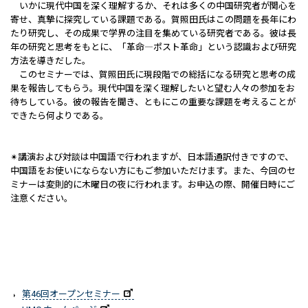
いかに現代中国を深く理解するか、それは多くの中国研究者が関心を
寄せ、真摯に探究している課題である。賀照田氏はこの問題を長年にわ
たり研究し、その成果で学界の注目を集めている研究者である。彼は長
年の研究と思考をもとに、「革命―ポスト革命」という認識および研究
方法を導きだした。
このセミナーでは、賀照田氏に現段階での総括になる研究と思考の成
果を報告してもらう。現代中国を深く理解したいと望む人々の参加をお
待ちしている。彼の報告を聞き、ともにこの重要な課題を考えることが
できたら何よりである。
✴︎講演および対談は中国語で行われますが、日本語通訳付きですので、
中国語をお使いにならない方にもご参加いただけます。また、今回のセ
ミナーは変則的に木曜日の夜に行われます。お申込の際、開催日時にご
注意ください。
第46回オープンセミナー