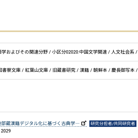
およびその関連分野 / 小区分02020:中国文学関連 / 人文社会系 / 人
 図書寮文庫 / 紅葉山文庫 / 旧蔵書研究 / 漢籍 / 朝鮮本 / 慶長御写本
陵部蔵漢籍デジタル化に基づく古典学―
研究分担者/共同研究者
 2029