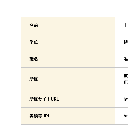
名前
上
学位
博
職名
准
東
所属
東
所属サイト
URL
ht
実績等
URL
ht