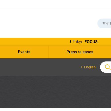
UTokyo
FOCUS
Events
Press releases
English