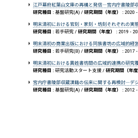
江戸幕府紅葉山文庫の再構と発信―宮内庁書陵部
研究種目 :
基盤研究(A) /
研究期間（年度） :
2020 -
明末清初における官刻・家刻・坊刻それぞれの実
研究種目 :
若手研究 /
研究期間（年度） :
2019 - 2
明末清初の商業出版における同族書坊の広域的経
研究種目 :
若手研究(B) /
研究期間（年度） :
2017 -
明末清初における異姓書坊間の広域的連携の研究――覆
研究種目 :
研究活動スタート支援 /
研究期間（年度
宮内庁書陵部収蔵漢籍の伝来に関する再検討―デ
研究種目 :
基盤研究(A) /
研究期間（年度） :
2012 -