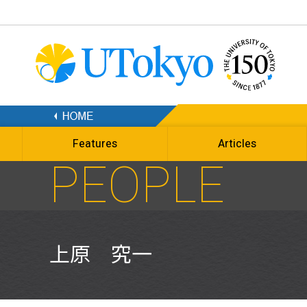
Features
Articles
PEOPLE
上原 究一