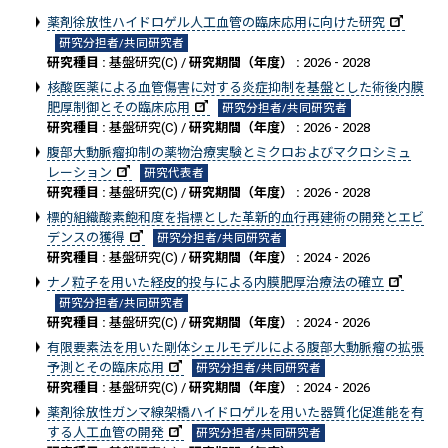
薬剤徐放性ハイドロゲル人工血管の臨床応用に向けた研究
研究分担者/共同研究者
研究種目 :
基盤研究(C) /
研究期間（年度） :
2026 - 2028
核酸医薬による血管傷害に対する炎症抑制を基盤とした術後内膜
肥厚制御とその臨床応用
研究分担者/共同研究者
研究種目 :
基盤研究(C) /
研究期間（年度） :
2026 - 2028
腹部大動脈瘤抑制の薬物治療実験とミクロおよびマクロシミュ
レーション
研究代表者
研究種目 :
基盤研究(C) /
研究期間（年度） :
2026 - 2028
標的組織酸素飽和度を指標とした革新的血行再建術の開発とエビ
デンスの獲得
研究分担者/共同研究者
研究種目 :
基盤研究(C) /
研究期間（年度） :
2024 - 2026
ナノ粒子を用いた経皮的投与による内膜肥厚治療法の確立
研究分担者/共同研究者
研究種目 :
基盤研究(C) /
研究期間（年度） :
2024 - 2026
有限要素法を用いた剛体シェルモデルによる腹部大動脈瘤の拡張
予測とその臨床応用
研究分担者/共同研究者
研究種目 :
基盤研究(C) /
研究期間（年度） :
2024 - 2026
薬剤徐放性ガンマ線架橋ハイドロゲルを用いた器質化促進能を有
する人工血管の開発
研究分担者/共同研究者