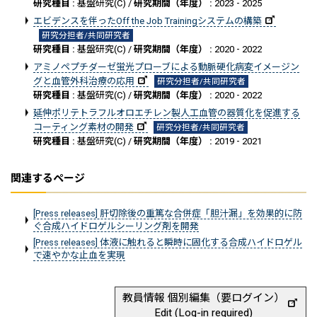
研究種目 :
基盤研究(C) /
研究期間（年度） :
2023 - 2025
エビデンスを伴ったOff the Job Trainingシステムの構築
研究分担者/共同研究者
研究種目 :
基盤研究(C) /
研究期間（年度） :
2020 - 2022
アミノペプチダーゼ蛍光プローブによる動脈硬化病変イメージン
グと血管外科治療の応用
研究分担者/共同研究者
研究種目 :
基盤研究(C) /
研究期間（年度） :
2020 - 2022
延伸ポリテトラフルオロエチレン製人工血管の器質化を促進する
コーティング素材の開発
研究分担者/共同研究者
研究種目 :
基盤研究(C) /
研究期間（年度） :
2019 - 2021
関連するページ
[Press releases] 肝切除後の重篤な合併症「胆汁漏」を効果的に防
ぐ合成ハイドロゲルシーリング剤を開発
[Press releases] 体液に触れると瞬時に固化する合成ハイドロゲル
で速やかな止血を実現
教員情報 個別編集（要ログイン）
Edit (Log-in required)