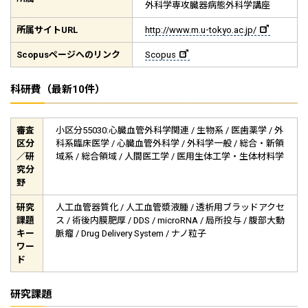
外科学専攻臓器病態外科学講座
所属サイト
URL
http://www.m.u-tokyo.ac.jp/
Scopus
ページへのリンク
Scopus
科研費（最新10件）
審査
小区分55030:心臓血管外科学関連 / 生物系 / 医歯薬学 / 外
区分
科系臨床医学 / 心臓血管外科学 / 外科学一般 / 総合・新領
／研
域系 / 総合領域 / 人間医工学 / 医用生体工学・生体材料学
究分
野
研究
人工血管器質化 / 人工血管漿液腫 / 透析用ブラッドアクセ
課題
ス / 術後内膜肥厚 / DDS / microRNA / 局所投与 / 腹部大動
キー
脈瘤 / Drug Delivery System / ナノ粒子
ワー
ド
研究課題