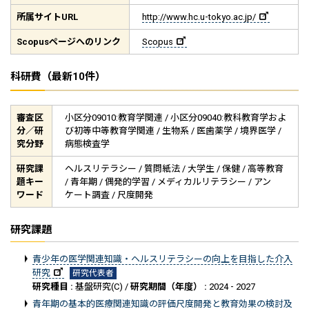
所属サイト
URL
http://www.hc.u-tokyo.ac.jp/
Scopus
ページへのリンク
Scopus
科研費（最新10件）
審査区
小区分09010:教育学関連 / 小区分09040:教科教育学およ
分／研
び初等中等教育学関連 / 生物系 / 医歯薬学 / 境界医学 /
究分野
病態検査学
研究課
ヘルスリテラシー / 質問紙法 / 大学生 / 保健 / 高等教育
題キー
/ 青年期 / 偶発的学習 / メディカルリテラシー / アン
ワード
ケート調査 / 尺度開発
研究課題
青少年の医学関連知識・ヘルスリテラシーの向上を目指した介入
研究
研究代表者
研究種目 :
基盤研究(C) /
研究期間（年度） :
2024 - 2027
青年期の基本的医療関連知識の評価尺度開発と教育効果の検討及