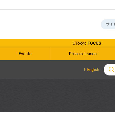
UTokyo
FOCUS
Events
Press releases
English