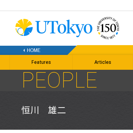
Features
Articles
PEOPLE
恒川 雄二