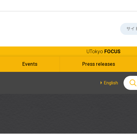
UTokyo
FOCUS
Events
Press releases
English