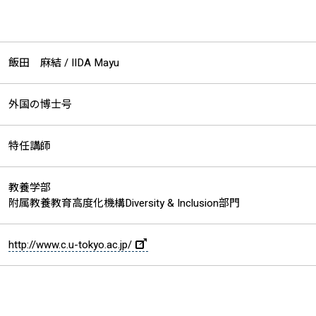
飯田 麻結 /
IIDA Mayu
外国の博士号
特任講師
教養学部
附属教養教育高度化機構Diversity & Inclusion部門
http://www.c.u-tokyo.ac.jp/