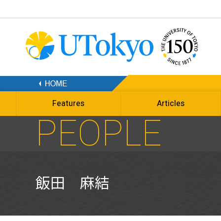
Features
Articles
PEOPLE
飯田 麻結