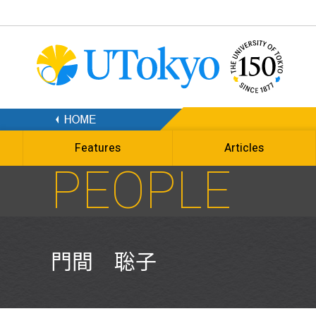
Features
Articles
PEOPLE
門間 聡子