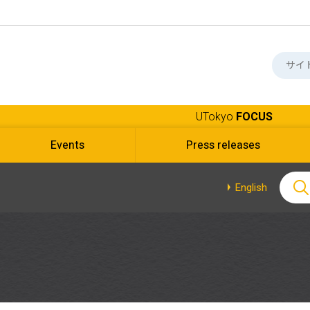
UTokyo
FOCUS
Events
Press releases
English