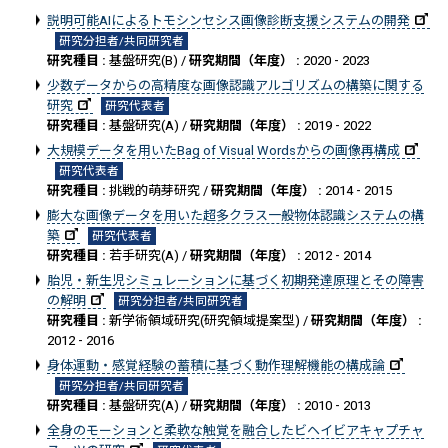
説明可能AIによるトモシンセシス画像診断支援システムの開発
研究分担者/共同研究者
研究種目 :
基盤研究(B) /
研究期間（年度） :
2020 - 2023
少数データからの高精度な画像認識アルゴリズムの構築に関する
研究
研究代表者
研究種目 :
基盤研究(A) /
研究期間（年度） :
2019 - 2022
大規模データを用いたBag of Visual Wordsからの画像再構成
研究代表者
研究種目 :
挑戦的萌芽研究 /
研究期間（年度） :
2014 - 2015
膨大な画像データを用いた超多クラス一般物体認識システムの構
築
研究代表者
研究種目 :
若手研究(A) /
研究期間（年度） :
2012 - 2014
胎児・新生児シミュレーションに基づく初期発達原理とその障害
の解明
研究分担者/共同研究者
研究種目 :
新学術領域研究(研究領域提案型) /
研究期間（年度） :
2012 - 2016
身体運動・感覚経験の蓄積に基づく動作理解機能の構成論
研究分担者/共同研究者
研究種目 :
基盤研究(A) /
研究期間（年度） :
2010 - 2013
全身のモーションと柔軟な触覚を融合したビヘイビアキャプチャ