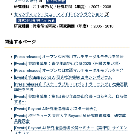
スーツの研究
研究代表者
研究種目 :
若手研究(A) /
研究期間（年度） :
2007 - 2008
セマンティック・ヒューマノイドインタラクション
研究分担者/共同研究者
研究種目 :
特定領域研究 /
研究期間（年度） :
2006 - 2010
関連するページ
[Press releases] オープンな医療用マルチモーダルモデルを開発
[Events] 参加者募集：青少年高野山会議2025〈円融の集い場〉
[Press releases] オープンな日本語マルチモーダルモデルを開発
[Events] 第5回Beyond AI 研究推進機構 国際シンポジウム
[Press releases] 「スケーラブル・ロボットラーニング」社会連携
講座を開設
[Events] 参加者募集：第1回青少年高野山会議～自ら考え、自ら律
する～
[Events] Beyond AI研究推進機構 ポスター発表会
[Events] 渋谷キューズ 東京大学 Beyond AI 研究推進機構 研究成
果発表会
[Events] Beyond AI 研究推進機構 公開セミナー【第2回】サイエン
スカフェ