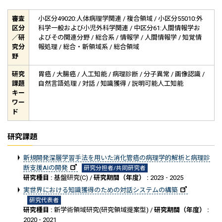
審査
小区分49020:人体病理学関連 / 複合領域 / 小区分55010:外
区分
科学一般および小児外科学関連 / 中区分61:人間情報学お
／研
よびその関連分野 / 総合系 / 情報学 / 人間情報学 / 知覚情
究分
報処理 / 総合・新領域系 / 総合領域
野
研究
胃癌 / 大腸癌 / 人工知能 / 病理診断 / 分子異常 / 画像認識 /
課題
自然言語処理 / 対話 / 知識獲得 / 説明可能人工知能
キー
ワー
ド
研究課題
新規開発深層学習手法を用いた消化管癌の病理学的解析と病理診
断支援AIの開発
研究分担者/共同研究者
研究種目 :
基盤研究(C) /
研究期間（年度） :
2023 - 2025
実世界における知識獲得のための対話システムの構築
研究代表者
研究種目 :
新学術領域研究(研究領域提案型) /
研究期間（年度） :
2020 - 2021