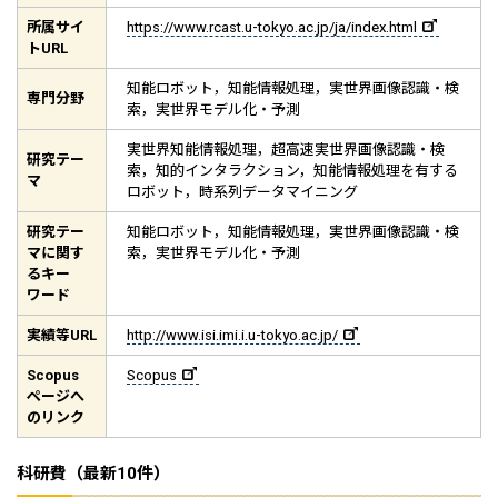
所属サイ
https://www.rcast.u-tokyo.ac.jp/ja/index.html
ト
URL
知能ロボット，知能情報処理，実世界画像認識・検
専門分野
索，実世界モデル化・予測
実世界知能情報処理，超高速実世界画像認識・検
研究テー
索，知的インタラクション，知能情報処理を有する
マ
ロボット，時系列データマイニング
研究テー
知能ロボット，知能情報処理，実世界画像認識・検
マに関す
索，実世界モデル化・予測
るキー
ワード
実績等
URL
http://www.isi.imi.i.u-tokyo.ac.jp/
Scopus
Scopus
ページへ
のリンク
科研費（最新10件）