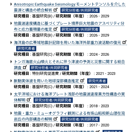
Anisotropic Earthquake Seismology:モーメントテンソルを介した
震源と構造の統合解析
研究分担者/共同研究者
研究種目 :
基盤研究(B) /
研究期間（年度） :
2026 - 2029
地震波速度構造に基づくプレート境界巨大地震のアスペリティ分
布と応力蓄積量の推定
研究分担者/共同研究者
研究種目 :
基盤研究(B) /
研究期間（年度） :
2026 - 2029
海洋島の広帯域地震計記録を用いた海洋外部重力波活動の復元
研究代表者
研究種目 :
基盤研究(C) /
研究期間（年度） :
2024 - 2026
トンガ海底火山噴火とそれに伴う津波の予測と災害に関する総合
調査
研究分担者/共同研究者
研究種目 :
特別研究促進費 /
研究期間（年度） :
2021 - 2023
脈動実体波を用いた地球深部構造推定
研究代表者
研究種目 :
基盤研究(C) /
研究期間（年度） :
2021 - 2024
太平洋域における海洋プレート浅部の地震波速度異方性構造の実
体解明
研究分担者/共同研究者
研究種目 :
基盤研究(C) /
研究期間（年度） :
2018 - 2023
地震・重力・ミューオグラフィ観測による有珠山昭和新山潜在溶
岩丘の内部構造の解明
研究分担者/共同研究者
研究種目 :
基盤研究(C) /
研究期間（年度） :
2017 - 2020