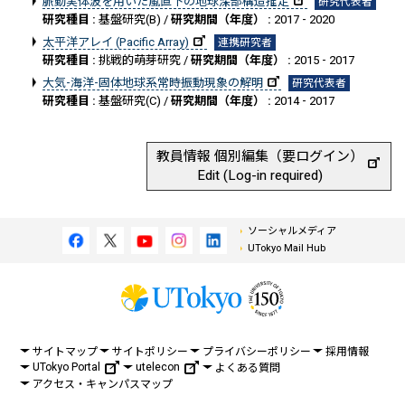
脈動実体波を用いた嵐直下の地球深部構造推定
研究代表者
研究種目 :
基盤研究(B) /
研究期間（年度） :
2017 - 2020
太平洋アレイ (Pacific Array)
連携研究者
研究種目 :
挑戦的萌芽研究 /
研究期間（年度） :
2015 - 2017
大気-海洋-固体地球系常時振動現象の解明
研究代表者
研究種目 :
基盤研究(C) /
研究期間（年度） :
2014 - 2017
教員情報 個別編集（要ログイン）
Edit (Log-in required)
ソーシャルメディア
UTokyo Mail Hub
サイトマップ
サイトポリシー
プライバシーポリシー
採用情報
UTokyo Portal
utelecon
よくある質問
アクセス・キャンパスマップ