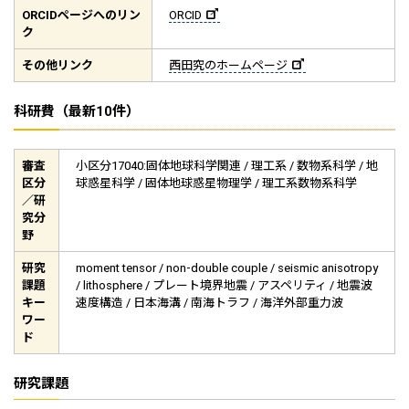
ORCID
ページへのリン
ORCID
ク
その他リンク
西田究のホームページ
科研費（最新10件）
審査
小区分17040:固体地球科学関連 / 理工系 / 数物系科学 / 地
区分
球惑星科学 / 固体地球惑星物理学 / 理工系数物系科学
／研
究分
野
研究
moment tensor / non-double couple / seismic anisotropy
課題
/ lithosphere / プレート境界地震 / アスペリティ / 地震波
キー
速度構造 / 日本海溝 / 南海トラフ / 海洋外部重力波
ワー
ド
研究課題