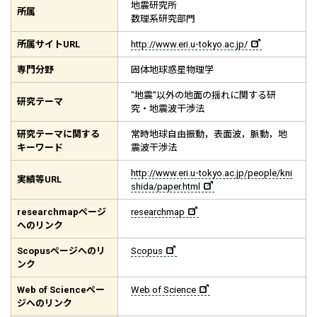
地震研究所
所属
数理系研究部門
所属サイト
URL
http://www.eri.u-tokyo.ac.jp/
専門分野
固体地球惑星物理学
"地震"以外の地面の揺れに関する研
研究テーマ
究・地震波干渉法
研究テーマに関する
常時地球自由振動，表面波，脈動，地
キーワード
震波干渉法
http://www.eri.u-tokyo.ac.jp/people/kni
実績等
URL
shida/paper.html
researchmap
ページ
researchmap
へのリンク
Scopus
ページへのリ
Scopus
ンク
Web of Science
ペー
Web of Science
ジへのリンク