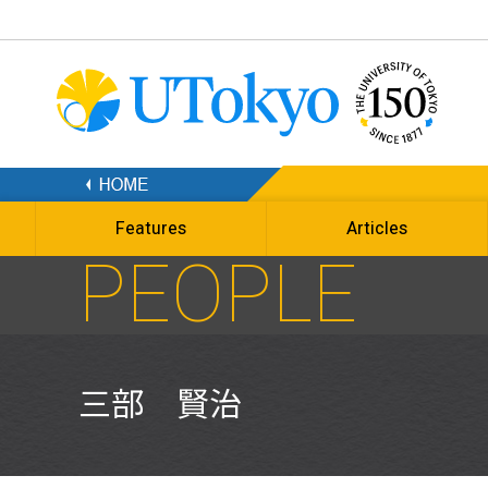
Features
Articles
PEOPLE
三部 賢治