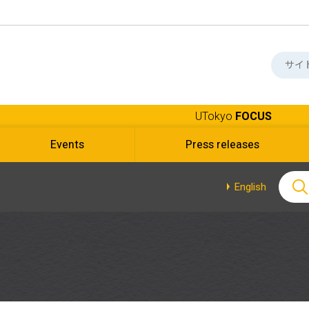
UTokyo
FOCUS
Events
Press releases
English