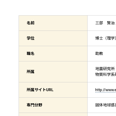
名前
三部 賢治 
学位
博士（理学
職名
助教
地震研究所
所属
物質科学系
所属サイト
URL
http://www.e
専門分野
固体地球惑