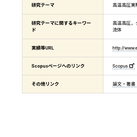
研究テーマ
高温高圧実
研究テーマに関するキーワー
高温高圧，
ド
流体
実績等
URL
http://www.
Scopus
ページへのリンク
Scopus
その他リンク
論文・著書