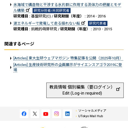
氷海域で構造物と干渉する氷片群に作用する流体力の把握とモデ
ル構築
研究分担者/共同研究者
研究種目 :
基盤研究(C) /
研究期間（年度） :
2014 - 2016
波エネルギーで発電して走る揺れない船
研究代表者
研究種目 :
挑戦的萌芽研究 /
研究期間（年度） :
2013 - 2015
関連するページ
[Articles] 東大生研ウェブマガジン 特集記事を公開（2025年10月）
[Articles] 生産技術研究所の企画展示がサイエンスアゴラ2019に登
場
教員情報 個別編集（要ログイン）
Edit (Log-in required)
ソーシャルメディア
UTokyo Mail Hub