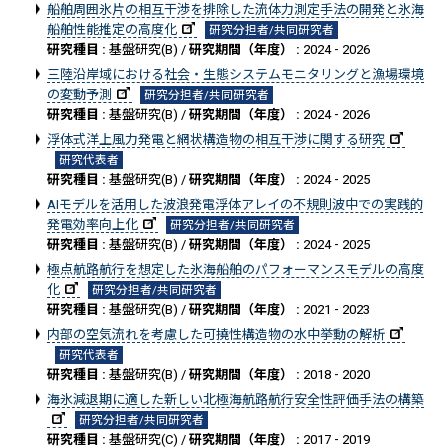
船舶周囲氷片の相互干渉を排除した流体力測定手法の開発と氷海
船舶性能推定の高度化
研究分担者/共同研究者
研究種目 :
基盤研究(B) /
研究期間（年度） :
2024 - 2026
三陸沿岸域における社会・生態システムモニタリングと漁場環境
の変動予測
研究分担者/共同研究者
研究種目 :
基盤研究(B) /
研究期間（年度） :
2024 - 2026
浮体式洋上風力発電と網状構造物の相互干渉に関する研究
研究代表者
研究種目 :
基盤研究(B) /
研究期間（年度） :
2024 - 2025
AIモデルを活用した波浪発電浮体アレイの不規則波中での実践的
発電効率向上化
研究分担者/共同研究者
研究種目 :
基盤研究(B) /
研究期間（年度） :
2024 - 2025
極点航路航行を想定した氷海船舶のパフォーマンスモデルの高度
化
研究分担者/共同研究者
研究種目 :
基盤研究(B) /
研究期間（年度） :
2021 - 2023
内部の空気流れを考慮した可撓性構造物の水中挙動の解析
研究代表者
研究種目 :
基盤研究(B) /
研究期間（年度） :
2018 - 2020
海氷減退期に適した新しい北極海航路航行安全性評価手法の構築
研究分担者/共同研究者
研究種目 :
基盤研究(C) /
研究期間（年度） :
2017 - 2019