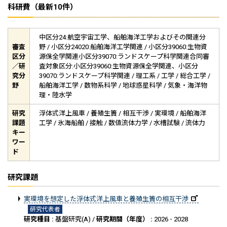
科研費（最新10件）
中区分24:航空宇宙工学、船舶海洋工学およびその関連分
審査
野 / 小区分24020:船舶海洋工学関連 / 小区分39060:生物資
区分
源保全学関連小区分39070:ランドスケープ科学関連合同審
／研
査対象区分:小区分39060:生物資源保全学関連、小区分
究分
39070:ランドスケープ科学関連 / 理工系 / 工学 / 総合工学 /
野
船舶海洋工学 / 数物系科学 / 地球惑星科学 / 気象・海洋物
理・陸水学
研究
浮体式洋上風車 / 養殖生簀 / 相互干渉 / 実環境 / 船舶海洋
課題
工学 / 氷海船舶 / 接触 / 数値流体力学 / 水槽試験 / 流体力
キー
ワー
ド
研究課題
実環境を想定した浮体式洋上風車と養殖生簀の相互干渉
研究代表者
研究種目 :
基盤研究(A) /
研究期間（年度） :
2026 - 2028