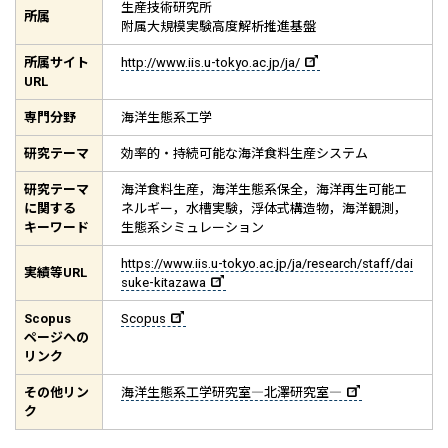
生産技術研究所
所属
附属大規模実験高度解析推進基盤
所属サイト
http://www.iis.u-tokyo.ac.jp/ja/
URL
専門分野
海洋生態系工学
研究テーマ
効率的・持続可能な海洋食料生産システム
研究テーマ
海洋食料生産，海洋生態系保全，海洋再生可能エ
に関する
ネルギー，水槽実験，浮体式構造物，海洋観測，
キーワード
生態系シミュレーション
https://www.iis.u-tokyo.ac.jp/ja/research/staff/dai
実績等
URL
suke-kitazawa
Scopus
Scopus
ページへの
リンク
その他リン
海洋生態系工学研究室―北澤研究室―
ク