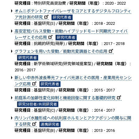
研究種目 :
特別研究員奨励費 /
研究期間（年度） :
2020 - 2022
オムニポテントファイバレーザをコアとするデジタルフロンティ
ア光計測の研究
研究代表者
研究種目 :
基盤研究(S) /
研究期間（年度） :
2018 - 2022
高安定短パルス受動・能動ハイブリッドモード同期光ファイバ
レーザとその応用
研究代表者
研究種目 :
挑戦的研究(萌芽) /
研究期間（年度） :
2017 - 2018
グラフェンを用いた受動／能動光変調器とその応用
研究代表者
研究種目 :
新学術領域研究(研究領域提案型) /
研究期間（年度） :
2016 - 2017
新しい中赤外波長帯光ファイバ光源とその医用・産業用光センシ
ング応用
研究代表者
研究種目 :
基盤研究(B) /
研究期間（年度） :
2015 - 2017
前庭系の加齢性変化抑制と機能回復に関する基礎的研究
研究分担者/共同研究者
研究種目 :
基盤研究(C) /
研究期間（年度） :
2014 - 2017
内リンパ水腫形成への抗利尿ホルモンとアクアポリンの関与に関
する研究
連携研究者
研究種目 :
基盤研究(B) /
研究期間（年度） :
2013 - 2016