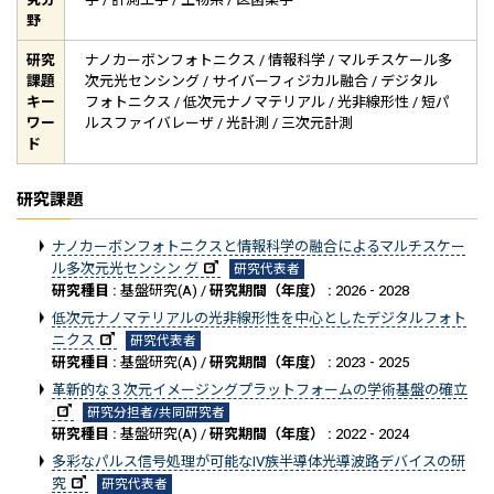
野
研究
ナノカーボンフォトニクス / 情報科学 / マルチスケール多
課題
次元光センシング / サイバーフィジカル融合 / デジタル
キー
フォトニクス / 低次元ナノマテリアル / 光非線形性 / 短パ
ワー
ルスファイバレーザ / 光計測 / 三次元計測
ド
研究課題
ナノカーボンフォトニクスと情報科学の融合によるマルチスケー
ル多次元光センシン グ
研究代表者
研究種目 :
基盤研究(A) /
研究期間（年度） :
2026 - 2028
低次元ナノマテリアルの光非線形性を中心としたデジタルフォト
ニクス
研究代表者
研究種目 :
基盤研究(A) /
研究期間（年度） :
2023 - 2025
革新的な３次元イメージングプラットフォームの学術基盤の確立
研究分担者/共同研究者
研究種目 :
基盤研究(A) /
研究期間（年度） :
2022 - 2024
多彩なパルス信号処理が可能なIV族半導体光導波路デバイスの研
究
研究代表者