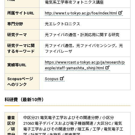
電気系工学専攻フォトニクス講座
所属サイト
URL
http://www.t.u-tokyo.ac.jp/foe/index.html
専門分野
光エレクトロニクス
研究テーマ
光ファイバの通信・計測応用に関する研究
研究テーマに関
光ファイバ通信，光ファイバセンシング，光
するキーワード
ファイバレーザ
https://www.rcast.u-tokyo.ac.jp/ja/research/p
実績等
URL
eople/staff-yamashita_shinji.html
Scopus
ページ
Scopus
へのリンク
科研費（最新10件）
審査
中区分21:電気電子工学およびその関連分野 / 小区分
区分
21060:電子デバイスおよび電子機器関連 / 大区分C / 電気
／研
電子工学およびその関連分野 / 理工系 / 工学 / 電気電子工
究分
学 / 計測工学 / 生物系 / 医歯薬学