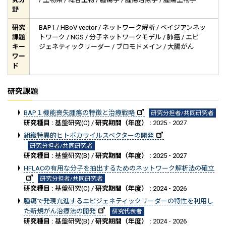
野
研究
BAP1 / HBoV vector / ネットワーク解析 / ベイジアンネッ
課題
トワーク / NGS / 分子ネットワークモデル / 肺癌 / エピ
キー
ジェネティックリーダー / ブロモドメイン / 大腸がん
ワー
ド
研究課題
BAP１機能喪失腫瘍の特徴と治療戦略
研究分担者/共同研究者
研究種目 :
基盤研究(C) /
研究期間（年度） :
2025 - 2027
組織特異的ヒトボカウイルスベクターの開発
研究分担者/共同研究者
研究種目 :
基盤研究(B) /
研究期間（年度） :
2025 - 2027
HFLACの有用な分子を抽出するためのネットワーク解析法の確立
研究分担者/共同研究者
研究種目 :
基盤研究(C) /
研究期間（年度） :
2024 - 2026
腫瘍で発現亢進するエピジェネティックリーダーの特性を利用し
た新規がん治療法の開発
研究代表者
研究種目 :
基盤研究(B) /
研究期間（年度） :
2024 - 2026