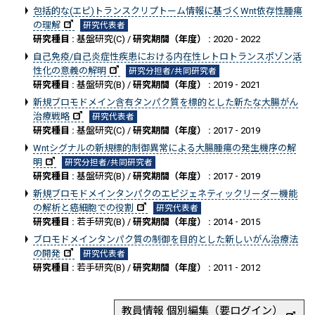
包括的な(エピ)トランスクリプトーム情報に基づくWnt依存性腫瘍
の理解
研究代表者
研究種目 :
基盤研究(C) /
研究期間（年度） :
2020 - 2022
自己免疫/自己炎症性疾患における内在性レトロトランスポゾン活
性化の意義の解明
研究分担者/共同研究者
研究種目 :
基盤研究(B) /
研究期間（年度） :
2019 - 2021
新規ブロモドメイン含有タンパク質を標的とした新たな大腸がん
治療戦略
研究代表者
研究種目 :
基盤研究(C) /
研究期間（年度） :
2017 - 2019
Wntシグナルの新規標的制御異常による大腸腫瘍の発生機序の解
明
研究分担者/共同研究者
研究種目 :
基盤研究(B) /
研究期間（年度） :
2017 - 2019
新規ブロモドメインタンパクのエピジェネティックリーダー機能
の解析と癌細胞での役割
研究代表者
研究種目 :
若手研究(B) /
研究期間（年度） :
2014 - 2015
ブロモドメインタンパク質の制御を目的とした新しいがん治療法
の開発
研究代表者
研究種目 :
若手研究(B) /
研究期間（年度） :
2011 - 2012
教員情報 個別編集（要ログイン）