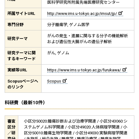
医科学研究所附属先端医療研究センター
所属サイト
URL
http://www.ims.u-tokyo.ac.jp/imsut/jp/
専門分野
分子腫瘍学, ゲノム医学
がんの発生・進展に関与する分子の機能解析
研究テーマ
および遺伝性大腸がんの遺伝子解析
研究テーマに関
がん, ゲノム
するキーワード
実績等
URL
https://www.ims.u-tokyo.ac.jp/furukawa/
Scopus
ページへ
Scopus
のリンク
科研費（最新10件）
審査
小区分50020:腫瘍診断および治療学関連 / 小区分43060:シ
区分
ステムゲノム科学関連 / 小区分49020:人体病理学関連 / 小
／研
区分50010:腫瘍生物学関連 / 小区分49030:実験病理学関連
究分
/ 生物系 / 総合生物 / 腫瘍学 / 腫瘍治療学 / 腫瘍生物学