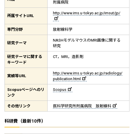
附属病院
http://www.ims.u-tokyo.ac.jp/imsut/jp/
所属サイト
URL
専門分野
放射線科学
NASHモデルマウスのMRI画像に関する
研究テーマ
研究
研究テーマに関する
CT，MRI，造影剤
キーワード
http://www.ims.u-tokyo.ac.jp/radiology/
実績等
URL
publication.html
Scopus
ページへのリ
Scopus
ンク
その他リンク
医科学研究所附属病院 放射線科
科研費（最新10件）