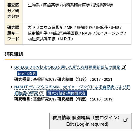
審査区
生物系 / 医歯薬学 / 内科系臨床医学 / 放射線科学
分／研
究分野
研究課
ガドリニウム造影剤 / MRI / 肝細胞癌 / 肝転移 / 肝臓 /
題キー
放射線科学 / 核磁気共鳴画像 / NASH / 光イメージング /
ワード
核磁気共鳴画像（ＭＲＩ）
研究課題
Gd-EOB-DTPAおよびICGを用いた新たな肝腫瘍診断法の開発
研究代表者
研究種目 :
基盤研究(C) /
研究期間（年度） :
2017 - 2021
NASHモデルマウスのMRI、光イメージングによる自然史および肝
細胞癌の研究
研究分担者/共同研究者
研究種目 :
基盤研究(C) /
研究期間（年度） :
2016 - 2019
教員情報 個別編集（要ログイン）
Edit (Log-in required)