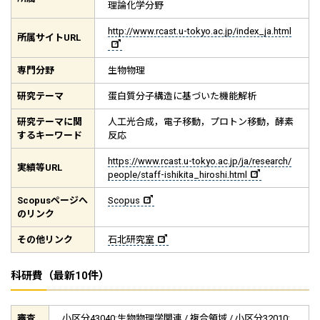
理論化学分野
http://www.rcast.u-tokyo.ac.jp/index_ja.html
所属サイト
URL
専門分野
生物物理
研究テーマ
蛋白質分子構造に基づいた機能解析
研究テーマに関
人工光合成，電子移動，プロトン移動，酵素
するキーワード
反応
https://www.rcast.u-tokyo.ac.jp/ja/research/
実績等
URL
people/staff-ishikita_hiroshi.html
Scopus
ページへ
Scopus
のリンク
その他リンク
石北研究室
科研費（最新10件）
審査
小区分43040:生物物理学関連 / 複合領域 / 小区分32010: