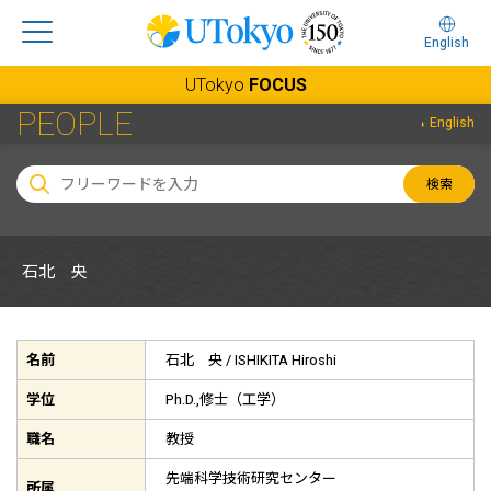
English
UTokyo
FOCUS
PEOPLE
English
検索
石北 央
名前
石北 央 /
ISHIKITA Hiroshi
学位
Ph.D.,修士（工学）
職名
教授
先端科学技術研究センター
所属