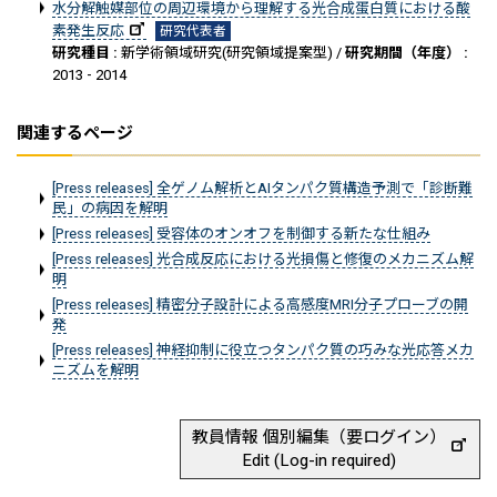
水分解触媒部位の周辺環境から理解する光合成蛋白質における酸
素発生反応
研究代表者
研究種目 :
新学術領域研究(研究領域提案型) /
研究期間（年度） :
2013 - 2014
関連するページ
[Press releases] 全ゲノム解析とAIタンパク質構造予測で「診断難
民」の病因を解明
[Press releases] 受容体のオンオフを制御する新たな仕組み
[Press releases] 光合成反応における光損傷と修復のメカニズム解
明
[Press releases] 精密分子設計による高感度MRI分子プローブの開
発
[Press releases] 神経抑制に役立つタンパク質の巧みな光応答メカ
ニズムを解明
教員情報 個別編集（要ログイン）
Edit (Log-in required)