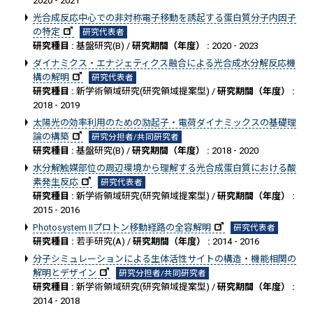
2020 - 2021
光合成反応中心での非対称電子移動を誘起する蛋白質分子内因子
の特定
研究代表者
研究種目 :
基盤研究(B) /
研究期間（年度） :
2020 - 2023
ダイナミクス・エナジェティクス融合による光合成水分解反応機
構の解明
研究代表者
研究種目 :
新学術領域研究(研究領域提案型) /
研究期間（年度） :
2018 - 2019
太陽光の効率利用のための励起子・電荷ダイナミックスの基礎理
論の構築
研究分担者/共同研究者
研究種目 :
基盤研究(B) /
研究期間（年度） :
2018 - 2020
水分解触媒部位の周辺環境から理解する光合成蛋白質における酸
素発生反応
研究代表者
研究種目 :
新学術領域研究(研究領域提案型) /
研究期間（年度） :
2015 - 2016
Photosystem IIプロトン移動経路の全容解明
研究代表者
研究種目 :
若手研究(A) /
研究期間（年度） :
2014 - 2016
分子シミュレーションによる生体活性サイトの構造・機能相関の
解明とデザイン
研究分担者/共同研究者
研究種目 :
新学術領域研究(研究領域提案型) /
研究期間（年度） :
2014 - 2018