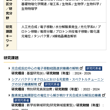
区分
基礎物理化学関連 / 理工系 / 生物系 / 生物学 / 生物科学 /
／研
生物物理学
究分
野
研究
人工光合成 / 電子移動 / 水分解酸素発生 / 光化学系II / プ
課題
ロトン移動 / 電荷分離 / プロトン共役電子移動 / 酸化還
キー
元電位 / タンパク質 / X線結晶構造解析
ワー
ド
研究課題
光合成反応中心の電子移動経路選択機構の解明
研究代表者
研究種目 :
基盤研究(B) /
研究期間（年度） :
2024 - 2026
シアノバクテリオクロムにおける光変換・スペクトルチューニン
グの分子機構解明
研究代表者
研究種目 :
特別研究員奨励費 /
研究期間（年度） :
2022 - 2024
酸素発生触媒部位の電位から解き明かす光合成水分解反応機構
研究代表者
研究種目 :
新学術領域研究(研究領域提案型) /
研究期間（年度） :