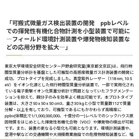
「可搬式微量ガス検出装置の開発 ppbレベル
での揮発性有機化合物計測を小型装置で可能に
―フィールド環境計測装置や爆発物検知装置な
どの応用分野を拡大―」
東京大学環境安全研究センター戸野倉研究室(東京都文京区)は、飛行時
間型質量分析計を基盤とした可搬型の高感度微量ガス計測装置の開発に
成功、プロトタイプを完成しました。真空紫外レーザー（118 nm, 10.5
eV）をイオン化源とした飛行時間型質量分析装置で、一部で実用化され
ている電子衝撃イオン化質量分析計で問題となっていたフラグメンテー
ションを抑えて、親分子のみを効率よく検出可能です。本プロトタイプ
装置は、大きさ50 x 50 x 50 cm3、重さ30 kgと小型で質量数112で質量
分解・以上を有しており、可搬型であるにもかかわらず高精度に
ppbv(体積比で1/1,000,000,000、十億分の一)レベルでのシックハウス原
因物質をはじめとした揮発性有機化合物（VOC）や爆発物の検出が可能
です。また、装置の更なる小型化も可能となります。環境計測装置や、
空港や駅などの交通機関や大規模商業施設での危険物検知装置など、幅