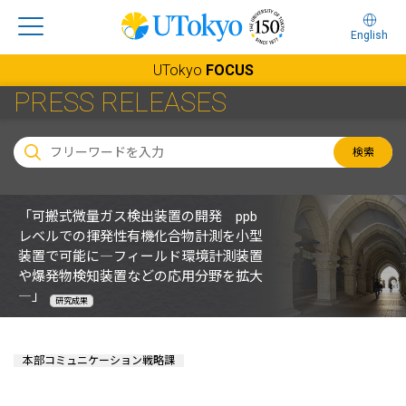
English
UTokyo
FOCUS
PRESS RELEASES
検索
「可搬式微量ガス検出装置の開発 ppb
レベルでの揮発性有機化合物計測を小型
装置で可能に―フィールド環境計測装置
や爆発物検知装置などの応用分野を拡大
―」
研究成果
本部コミュニケーション戦略課