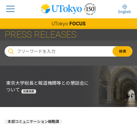
English
UTokyo
FOCUS
PRESS RELEASES
検索
東京大学総長と報道機関等との懇談会に
ついて
記者発表
本部コミュニケーション戦略課