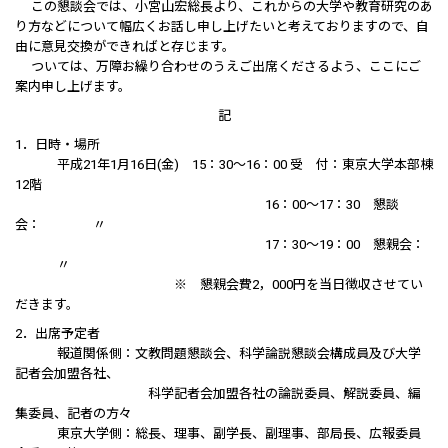
この懇談会では、小宮山宏総長より、これからの大学や教育研究のあ
り方などについて幅広くお話し申し上げたいと考えておりますので、自
由に意見交換ができればと存じます。
ついては、万障お繰り合わせのうえご出席くださるよう、ここにご
案内申し上げます。
記
1．日時・場所
平成21年1月16日(金) 15：30～16：00 受 付：東京大学本部棟
12階
16：00～17：30 懇談
会： 〃
17：30～19：00 懇親会：
〃
※ 懇親会費2，000円を当日徴収させてい
だきます。
2．出席予定者
報道関係側：文教問題懇談会、科学論説懇談会構成員及び大学
記者会加盟各社、
科学記者会加盟各社の論説委員、解説委員、編
集委員、記者の方々
東京大学側：総長、理事、副学長、副理事、部局長、広報委員