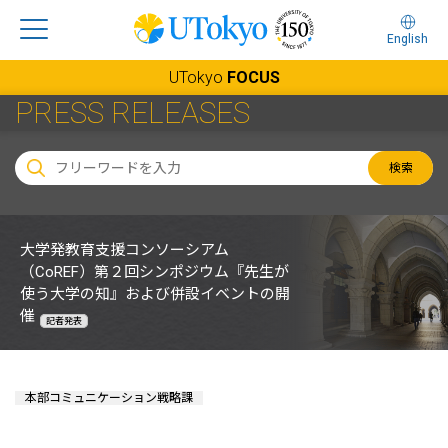
English
UTokyo
FOCUS
PRESS RELEASES
検索
大学発教育支援コンソーシアム
（CoREF）第２回シンポジウム『先生が
使う大学の知』および併設イベントの開
催
記者発表
本部コミュニケーション戦略課