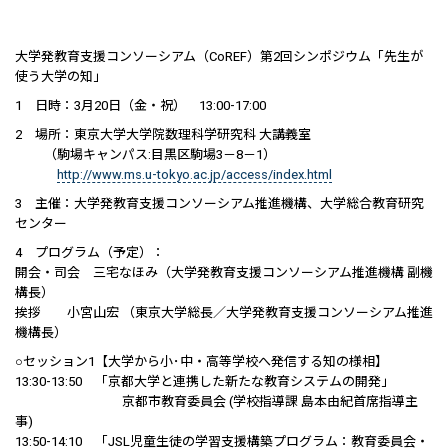
大学発教育支援コンソーシアム（CoREF）第2回シンポジウム「先生が
使う大学の知」
1 日時：3月20日（金・祝） 13:00-17:00
2 場所：東京大学大学院数理科学研究科 大講義室
（駒場キャンパス:目黒区駒場3－8－1）
http://www.ms.u-tokyo.ac.jp/access/index.html
3 主催：大学発教育支援コンソーシアム推進機構、大学総合教育研究
センター
4 プログラム（予定）：
開会・司会 三宅なほみ（大学発教育支援コンソーシアム推進機構 副機
構長）
挨拶 小宮山宏 （東京大学総長／大学発教育支援コンソーシアム推進
機構長）
○セッション1【大学から小･中・高等学校へ発信する知の様相】
13:30-13:50 「京都大学と連携した新たな教育システムの開発」
京都市教育委員会 (学校指導課 島本由紀首席指導主
事)
13:50-14:10 「JSL児童生徒の学習支援構築プログラム：教育委員会・