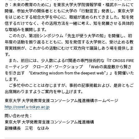
き：未来の教育のために」を東京大学大学院情報学環・福武ホールにて
開催、参加大学の関係者とともに大学の「行動宣言」発表し、東京大学
をはじめとする総合大学を中心に、取組が進められてきました。知を発
信するだけでなく、その活用方法を一緒に考え、知を発展させる具体的
な取組みを展開します。
このたび、第2回シンポジウム「先生が使う大学の知」を開催し、初
年度の活動を振り返るとともに、知を発信する大学側と、受け止める教
育実践側が、これからの活動にむけて双方向で議論しあう場を提供しま
す。
また、前日には、少人数によるIT関連の専門技術的な『IT CROSS FIRE
ミーティング クローズド･ワークショップ 「Webの奥座敷から賢さ
を引き出す “Extracting wisdom from the deepest web”」』を開催いた
します。
ご多忙中のこととは存じますが、事前の記事掲載および、是非ともご
出席賜わりますようご案内を申し上げます。
東京大学 大学発教育支援コンソーシアム推進機構ホームページ
http://coref.u-tokyo.ac.jp
問い合わせ先：
東京大学 大学発教育支援コンソーシアム推進機構
副機構長 三宅 なほみ