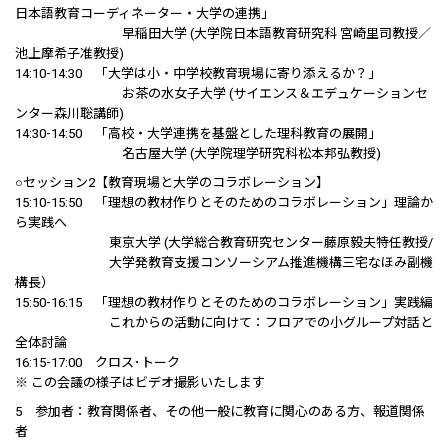
日本語教育コーディネーター・大学の連携」
早稲田大学 (大学院日本語教育研究科 宮崎里司教授／
池上摩希子准教授)
14:10-14:30 「大学は小・中学校教育現場に寄り添えるか？」
お茶の水女子大学 (サイエンス＆エデュケーションセ
ンター森川聡講師)
14:30-14:50 「高校・大学連携を基盤とした理科教育の展開」
名古屋大学 (大学院理学研究科松本邦弘教授)
○セッション2【教育現場と大学のコラボレーション】
15:10-15:50 「理想の教材作りとそのためのコラボレーション」理論か
ら実践へ
東京大学 (大学総合教育研究センター藤原毅夫特任教授/
大学発教育支援コンソーシアム推進機構三宅なほみ副機
構長）
15:50-16:15 「理想の教材作りとそのためのコラボレーション」実践編
これからの活動に向けて：フロアでの小グループ対話と
全体討論
16:15-17:00 クロス･トーク
※ この会議の様子はビデオ撮影いたします
5 参加者：教育関係者、その他一般に教育に関心のある方、報道関係
者