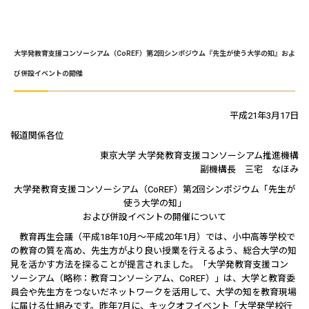
大学発教育支援コンソーシアム（CoREF）第2回シンポジウム『先生が使う大学の知』およ
び併設イベントの開催
平成21年3月17日
報道関係各位
東京大学 大学発教育支援コンソーシアム推進機構
副機構長 三宅 なほみ
大学発教育支援コンソーシアム（CoREF）第2回シンポジウム「先生が
使う大学の知」
および併設イベントの開催について
教育再生会議（平成18年10月～平成20年1月）では、小中高等学校で
の教育の質を高め、先生方がより良い授業を行えるよう、総合大学の知
見を活かす方法を探ることが提言されました。「大学発教育支援コン
ソーシアム（略称：教育コンソーシアム、CoREF）」は、大学と教育委
員会や先生方をつないだネットワークを活用して、大学の知を教育現場
に届ける仕組みです。昨年7月に、キックオフイベント「大学発学校行