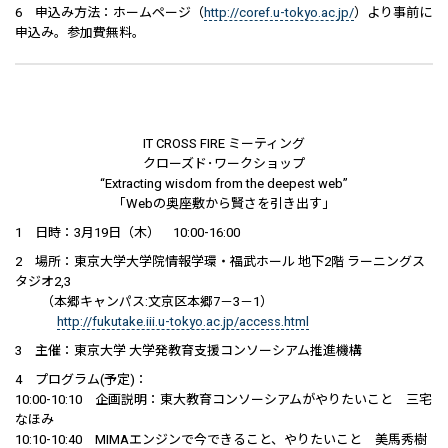
6 申込み方法：ホームページ（
http://coref.u-tokyo.ac.jp/
）より事前に
申込み。参加費無料。
IT CROSS FIRE ミーティング
クローズド･ワークショップ
“Extracting wisdom from the deepest web”
「Webの奥座敷から賢さを引き出す」
1 日時：3月19日（木） 10:00-16:00
2 場所：東京大学大学院情報学環・福武ホール 地下2階 ラーニングス
タジオ2,3
（本郷キャンパス:文京区本郷7－3－1）
http://fukutake.iii.u-tokyo.ac.jp/access.html
3 主催：東京大学 大学発教育支援コンソーシアム推進機構
4 プログラム(予定)：
10:00-10:10 企画説明：東大教育コンソーシアムがやりたいこと 三宅
なほみ
10:10-10:40 MIMAエンジンで今できること、やりたいこと 美馬秀樹