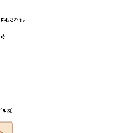
として掲載される。
2時
デル図）