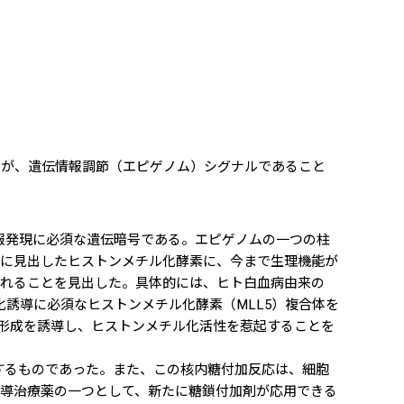
加が、遺伝情報調節（エピゲノム）シグナルであること
報発現に必須な遺伝暗号である。エピゲノムの一つの柱
たに見出したヒストンメチル化酵素に、今まで生理機能が
されることを見出した。具体的には、ヒト白血病由来の
化誘導に必須なヒストンメチル化酵素（MLL5）複合体を
合体形成を誘導し、ヒストンメチル化活性を惹起することを
るものであった。また、この核内糖付加反応は、細胞
導治療薬の一つとして、新たに糖鎖付加剤が応用できる