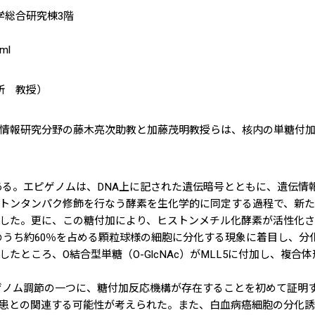
学総合研究棟3階
tml
所 教授）
情報研究分野の藤木亮次助教と加藤茂明教授らは、核内の単糖付
る。エピゲノムは、DNA上に記された遺伝暗号とともに、遺伝情
トンタンパク修飾を行なう酵素を生化学的に同定する過程で、新
した。更に、この糖付加により、ヒストンメチル化酵素が活性化
のうち約60％を占める顆粒球様の細胞に分化する現象に着目し、分
たところ、O結合型単糖（O-GlcNAc）がMLL5に付加し、複
ノム調節の一つに、糖付加反応機構が存在することを初めて証明す
患との関連する可能性が考えられた。また、白血病癌細胞の分化誘