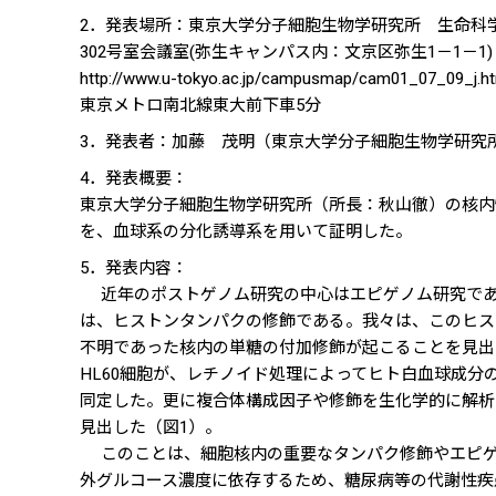
2．発表場所：東京大学分子細胞生物学研究所 生命科
302号室会議室(弥生キャンパス内：文京区弥生1－1－1)
http://www.u-tokyo.ac.jp/campusmap/cam01_07_09_j.h
東京メトロ南北線東大前下車5分
3．発表者：加藤 茂明（東京大学分子細胞生物学研究
4．発表概要：
東京大学分子細胞生物学研究所（所長：秋山徹）の核内
を、血球系の分化誘導系を用いて証明した。
5．発表内容：
近年のポストゲノム研究の中心はエピゲノム研究であ
は、ヒストンタンパクの修飾である。我々は、このヒス
不明であった核内の単糖の付加修飾が起こることを見出
HL60細胞が、レチノイド処理によってヒト白血球成分
同定した。更に複合体構成因子や修飾を生化学的に解析し
見出した（図1）。
このことは、細胞核内の重要なタンパク修飾やエピゲ
外グルコース濃度に依存するため、糖尿病等の代謝性疾