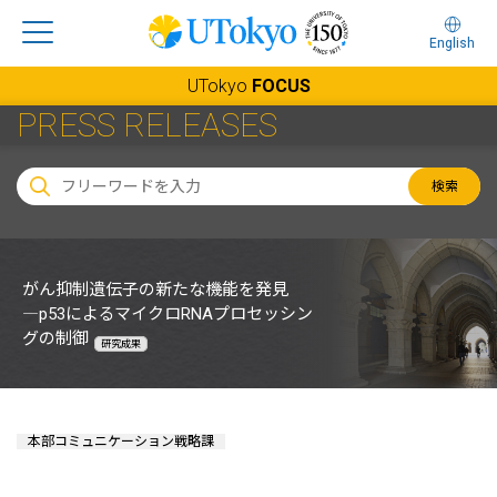
English
UTokyo
FOCUS
PRESS RELEASES
検索
がん抑制遺伝子の新たな機能を発見
―p53によるマイクロRNAプロセッシン
グの制御
研究成果
本部コミュニケーション戦略課