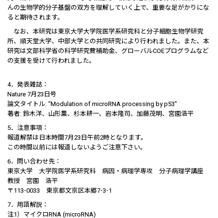
んの生物学的分子基盤の双方を理解していく上で、重要な足がかりにな
ると期待されます。
なお、本研究は東京大学大学院医学系研究科と分子細胞生物学研究
所、順天堂大学、中部大学との共同研究により行われました。また、本
研究は文部科学省の科学研究費補助金、グローバルCOEプログラムなど
の支援を受けて行われました。
4．発表雑誌：
Nature 7月23日号
論文タイトル: “Modulation of microRNA processing by p53”
著者: 鈴木洋、山形薫、杉本耕一、岩本隆司、加藤茂明、宮園浩平
5．注意事項：
報道解禁は日本時間7月23日午前2時となります。
この時間以前には報道しないようご注意下さい。
6．問い合わせ先：
東京大学 大学院医学系研究科 病因・病理学専攻 分子病理学講座
教授 宮園 浩平
〒113-0033 東京都文京区本郷7-3-1
7．用語解説：
注1）マイクロRNA (microRNA)