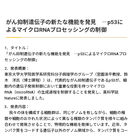
がん抑制遺伝子の新たな機能を発見 ―p53に
よるマイクロRNAプロセッシングの制御
1．タイトル：
「がん抑制遺伝子の新たな機能を発見 ―p53によるマイクロRNAプロ
セッシングの制御」
2．発表概要：
東京大学大学院医学系研究科分子病理学のグループ（宮園浩平教授、鈴
木 洋氏（博士課程））は、代表的ながん抑制遺伝子であるp53が、細
胞内の遺伝子発現制御において重要な役割を持つマイクロ
RNA（microRNA）の生成過程を制御することを発見し、英科学誌
Natureに発表しました。
3．発表内容：
我々の体を構成する細胞群は、同じゲノムを有しながら、細胞の種
類や細胞のおかれた状況によって異なる種類のタンパク質を様々に組み
合わせて発現させることで、特徴的な機能を発揮しています。近年、タ
ンパク質をコードする遺伝子以外のゲノム領域から、タンパク質をコー