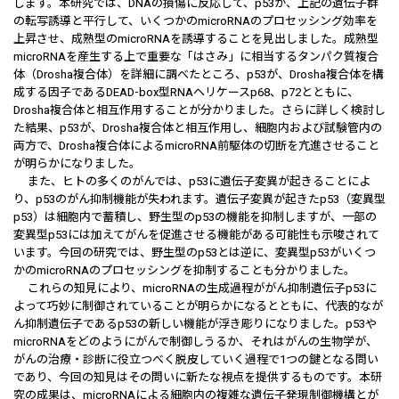
します。本研究では、DNAの損傷に反応して、p53が、上記の遺伝子群
の転写誘導と平行して、いくつかのmicroRNAのプロセッシング効率を
上昇させ、成熟型のmicroRNAを誘導することを見出しました。成熟型
microRNAを産生する上で重要な「はさみ」に相当するタンパク質複合
体（Drosha複合体）を詳細に調べたところ、p53が、Drosha複合体を構
成する因子であるDEAD-box型RNAヘリケースp68、p72とともに、
Drosha複合体と相互作用することが分かりました。さらに詳しく検討し
た結果、p53が、Drosha複合体と相互作用し、細胞内および試験管内の
両方で、Drosha複合体によるmicroRNA前駆体の切断を亢進させること
が明らかになりました。
また、ヒトの多くのがんでは、p53に遺伝子変異が起きることによ
り、p53のがん抑制機能が失われます。遺伝子変異が起きたp53（変異型
p53）は細胞内で蓄積し、野生型のp53の機能を抑制しますが、一部の
変異型p53には加えてがんを促進させる機能がある可能性も示唆されて
います。今回の研究では、野生型のp53とは逆に、変異型p53がいくつ
かのmicroRNAのプロセッシングを抑制することも分かりました。
これらの知見により、microRNAの生成過程ががん抑制遺伝子p53に
よって巧妙に制御されていることが明らかになるとともに、代表的なが
ん抑制遺伝子であるp53の新しい機能が浮き彫りになりました。p53や
microRNAをどのようにがんで制御しうるか、それはがんの生物学が、
がんの治療・診断に役立つべく脱皮していく過程で1つの鍵となる問い
であり、今回の知見はその問いに新たな視点を提供するものです。本研
究の成果は、microRNAによる細胞内の複雑な遺伝子発現制御機構とが