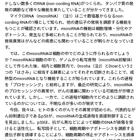
ドしない数多くのRNA (non-cording RNA)がつくられ、タンパク質の発
現の調節など様々な機能を果たしていることが分かってきました。
マイクロRNA（microRNA）（注1）は二十数塩基からなるnon-
cording RNAの1種として知られ、他の遺伝子の発現を調節する機能を
もつことが確認されています。microRNAの機能は細胞増殖・分化やア
ポトーシス、発生など多岐にわたることが知られており、microRNAの
発現異常はがんなどの疾患にも関わっていることが明らかとなっていま
す。
では、このmicroRNAは細胞の中でどのように作られるのでしょう
か？microRNAは細胞の中で、ゲノムから転写産物（microRNA前駆体）
として作られた後、核内と細胞質内で、Drosha（注2）とDicerという2
つの「はさみ」に相当する酵素によってそれぞれ切断されることで、成
熟型のmicroRNAとなり機能することが知られています。これらの過程
を「プロセッシング」と総称しますが、最近の研究により、microRNA
のプロセッシングの異常が、がんの進展に関わっている可能性が示唆さ
れています。しかし、一方で、この過程が細胞内でどのように調節され
ているのかについては、不明な点が多いのが現状です。
今回、我々は、ヒトの多くのがんでその異常が認められ、代表的なが
ん抑制遺伝子であるp53が、microRNAの生成過程を直接制御すること
を見出しました。p53は、抗がん剤などによって細胞のDNAが損傷を受
けると活性化し、転写因子として、細胞周期やアポトーシスを調節する
遺伝子群を誘導することにより、細胞周期の停止やアポトーシスを誘導