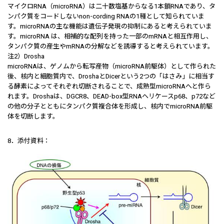
マイクロRNA（microRNA）は二十数塩基からなる1本鎖RNAであり、タ
ンパク質をコードしないnon-cording RNAの1種として知られていま
す。microRNAの主な機能は遺伝子発現の抑制にあると考えられていま
す。microRNA は、相補的な配列を持った一部のmRNAと相互作用し、
タンパク質の産生やmRNAの分解などを誘導すると考えられています。
注2）Drosha
microRNAは、ゲノムから転写産物（microRNA前駆体）として作られた
後、核内と細胞質内で、DroshaとDicerという2つの「はさみ」に相当す
る酵素によってそれぞれ切断されることで、成熟型microRNAへと作ら
れます。Droshaは、DGCR8、DEAD-box型RNAヘリケースp68、p72など
の他の分子とともにタンパク質複合体を形成し、核内でmicroRNA前駆
体を切断します。
8．添付資料：