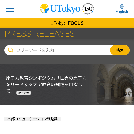
English
UTokyo
FOCUS
PRESS RELEASES
検索
原子力教育シンポジウム「世界の原子力
をリードする大学教育の飛躍を目指し
て」
記者発表
本部コミュニケーション戦略課