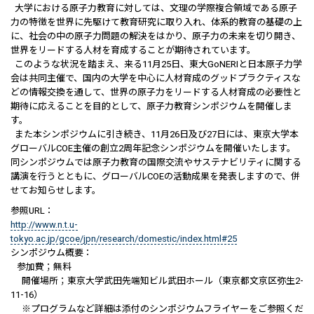
大学における原子力教育に対しては、文理の学際複合領域である原子
力の特徴を世界に先駆けて教育研究に取り入れ、体系的教育の基礎の上
に、社会の中の原子力問題の解決をはかり、原子力の未来を切り開き、
世界をリードする人材を育成することが期待されています。
このような状況を踏まえ、来る11月25日、東大GoNERIと日本原子力学
会は共同主催で、国内の大学を中心に人材育成のグッドプラクティスな
どの情報交換を通して、世界の原子力をリードする人材育成の必要性と
期待に応えることを目的として、原子力教育シンポジウムを開催しま
す。
また本シンポジウムに引き続き、11月26日及び27日には、東京大学本
グローバルCOE主催の創立2周年記念シンポジウムを開催いたします。
同シンポジウムでは原子力教育の国際交流やサステナビリティに関する
講演を行うとともに、グローバルCOEの活動成果を発表しますので、併
せてお知らせします。
参照URL：
http://www.n.t.u-
tokyo.ac.jp/gcoe/jpn/research/domestic/index.html#25
シンポジウム概要：
参加費；無料
開催場所；東京大学武田先端知ビル武田ホール（東京都文京区弥生2-
11-16）
※プログラムなど詳細は添付のシンポジウムフライヤーをご参照くだ