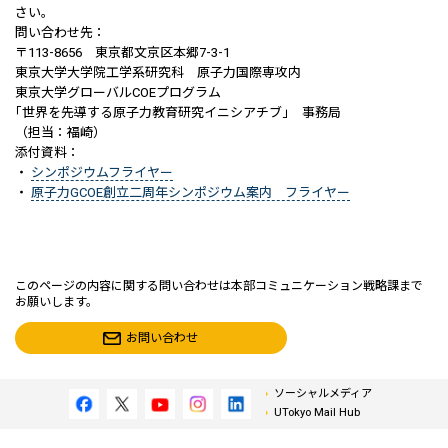
さい。
問い合わせ先：
〒113-8656 東京都文京区本郷7-3-1
東京大学大学院工学系研究科 原子力国際専攻内
東京大学グローバルCOEプログラム
｢世界を先導する原子力教育研究イニシアチブ｣ 事務局
（担当：福崎）
添付資料：
・
シンポジウムフライヤー
・
原子力GCOE創立二周年シンポジウム案内 フライヤー
このページの内容に関する問い合わせは本部コミュニケーション戦略課まで
お願いします。
お問い合わせ
ソーシャルメディア
UTokyo Mail Hub