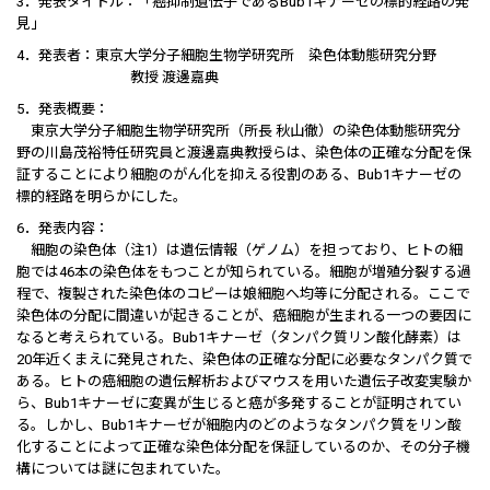
3．発表タイトル：「癌抑制遺伝子であるBub1キナーゼの標的経路の発
見｣
4．発表者：東京大学分子細胞生物学研究所 染色体動態研究分野
教授 渡邊嘉典
5．発表概要：
東京大学分子細胞生物学研究所（所長 秋山徹）の染色体動態研究分
野の川島茂裕特任研究員と渡邊嘉典教授らは、染色体の正確な分配を保
証することにより細胞のがん化を抑える役割のある、Bub1キナーゼの
標的経路を明らかにした。
6．発表内容：
細胞の染色体（注1）は遺伝情報（ゲノム）を担っており、ヒトの細
胞では46本の染色体をもつことが知られている。細胞が増殖分裂する過
程で、複製された染色体のコピーは娘細胞へ均等に分配される。ここで
染色体の分配に間違いが起きることが、癌細胞が生まれる一つの要因に
なると考えられている。Bub1キナーゼ（タンパク質リン酸化酵素）は
20年近くまえに発見された、染色体の正確な分配に必要なタンパク質で
ある。ヒトの癌細胞の遺伝解析およびマウスを用いた遺伝子改変実験か
ら、Bub1キナーゼに変異が生じると癌が多発することが証明されてい
る。しかし、Bub1キナーゼが細胞内のどのようなタンパク質をリン酸
化することによって正確な染色体分配を保証しているのか、その分子機
構については謎に包まれていた。