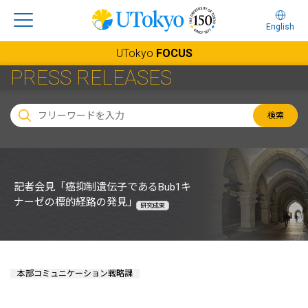
English
UTokyo
FOCUS
PRESS RELEASES
検索
記者会見「癌抑制遺伝子であるBub1キ
ナーゼの標的経路の発見｣
研究成果
本部コミュニケーション戦略課