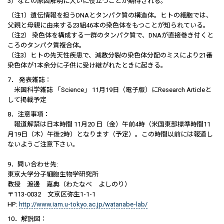
3）などの原因解明に大いに役立つことが期待される。
（注1）遺伝情報を担うDNAとタンパク質の構造体。ヒトの細胞では、
父親と母親に由来する23組46本の染色体をもつことが知られている。
（注2） 染色体を構成する一群のタンパク質で、DNAが直接巻き付くと
ころのタンパク質複合体。
（注3）ヒトの先天性疾患で、減数分裂の染色体分配のミスにより21番
染色体が1本余分に子供に受け継がれたときに起きる。
7． 発表雑誌：
米国科学雑誌 「Science」 11月19日（電子版）にResearch Articleと
して掲載予定
8．注意事項：
報道解禁は日本時間 11月20 日（金）午前4時（米国東部標準時間11
月19日（木）午後2時）となります（予定）。この時間以前には報道し
ないようご注意下さい。
9．問い合わせ先:
東京大学分子細胞生物学研究所
教授 渡邊 嘉典（わたなべ よしのり）
〒113-0032 文京区弥生1-1-1
HP:
http://www.iam.u-tokyo.ac.jp/watanabe-lab/
10．解説図：