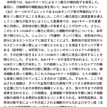
本研究では、Bub1キナーゼによるリン酸化の標的因子を発見した。
最初に、分裂酵母の細胞抽出液を用いて、Bub1キナーゼがヒストン
（注2）の一つのサブユニットであるH2Aタンパク質の特異的なアミノ
酸をリン酸化することを見出した。このリン酸化部位に直接変異を導入
してリン酸化が起きないようにした変異株では、Bub1キナーゼの変異
株と同様に、染色体分配に間違いが多発することが分かった。さらに、
このヒストンH2Aのリン酸化に依存した細胞内の変化についても、本研
究で明らかにした。シュゴシン（守護神）タンパク質は、染色体の中心
部分にあるセントロメアに局在することにより、動原体が反対方向から
のスピンドル微小管によって捕らえられることを保証するタンパク質で
ある（図参照）。本研究では、シュゴシンのセントロメアへの局在化
が、その近傍で起きるヒストンH2Aのリン酸化に完全に依存することを
明らかにした。すなわち、Bub1キナーゼの活性が失われると、ヒストン
H2Aのリン酸化が消失して、その結果シュゴシンのセントロメアでの機
能が失われ、染色体の分配に間違いが生じることが明らかになった。酵
母細胞を用いて解明したこれらのBub1キナーゼ経路は、ヒトの細胞で
も高度に保存されていることを合わせて証明した。すなわち、ここで見
出された経路は、すべての生物が進化の過程で守ってきた染色体の分配
を正確に行うための本質的な機構といえる。また、我々の今までの研究
成果を合わせると、この経路は、生殖細胞で染色体を半数に減らす減数
分裂の過程でも本質的な役割をもつこと考えられる。本研究成果は、染
色体分配不全によって引き起こされる細胞のがん化およびダウン症（注