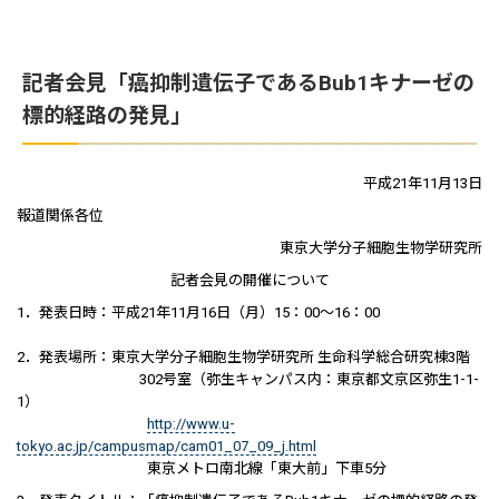
記者会見「癌抑制遺伝子であるBub1キナーゼの
標的経路の発見｣
平成21年11月13日
報道関係各位
東京大学分子細胞生物学研究所
記者会見の開催について
1．発表日時：平成21年11月16日（月）15：00～16：00
2．発表場所：東京大学分子細胞生物学研究所 生命科学総合研究棟3階
302号室（弥生キャンパス内：東京都文京区弥生1-1-
1）
http://www.u-
tokyo.ac.jp/campusmap/cam01_07_09_j.html
東京メトロ南北線「東大前」下車5分