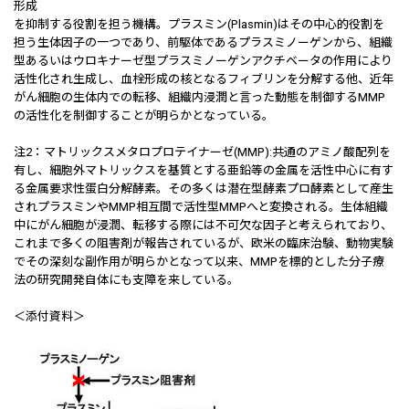
形成
を抑制する役割を担う機構。プラスミン(Plasmin)はその中心的役割を
担う生体因子の一つであり、前駆体であるプラスミノーゲンから、組織
型あるいはウロキナーゼ型プラスミノーゲンアクチベータの作用により
活性化され生成し、血栓形成の核となるフィブリンを分解する他、近年
がん細胞の生体内での転移、組織内浸潤と言った動態を制御するMMP
の活性化を制御することが明らかとなっている。
注2：マトリックスメタロプロテイナーゼ(MMP):共通のアミノ酸配列を
有し、細胞外マトリックスを基質とする亜鉛等の金属を活性中心に有す
る金属要求性蛋白分解酵素。その多くは潜在型酵素プロ酵素として産生
されプラスミンやMMP相互間で活性型MMPへと変換される。生体組織
中にがん細胞が浸潤、転移する際には不可欠な因子と考えられており、
これまで多くの阻害剤が報告されているが、欧米の臨床治験、動物実験
でその深刻な副作用が明らかとなって以来、MMPを標的とした分子療
法の研究開発自体にも支障を来している。
＜添付資料＞