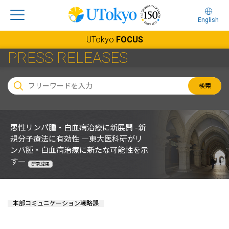
English
UTokyo
FOCUS
PRESS RELEASES
検索
悪性リンパ腫・白血病治療に新展開 -新
規分子療法に有効性 ―東大医科研がリ
ンパ腫・白血病治療に新たな可能性を示
す―
研究成果
本部コミュニケーション戦略課