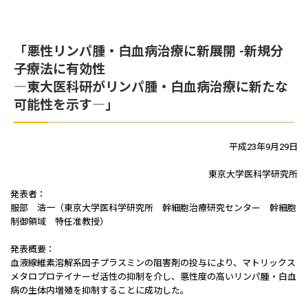
「悪性リンパ腫・白血病治療に新展開 -新規分
子療法に有効性
―東大医科研がリンパ腫・白血病治療に新たな
可能性を示す―」
平成23年9月29日
東京大学医科学研究所
発表者：
服部 浩一（東京大学医科学研究所 幹細胞治療研究センター 幹細胞
制御領域 特任准教授）
発表概要：
血液線維素溶解系因子プラスミンの阻害剤の投与により、マトリックス
メタロプロテイナーゼ活性の抑制を介し、悪性度の高いリンパ腫・白血
病の生体内増殖を抑制することに成功した。