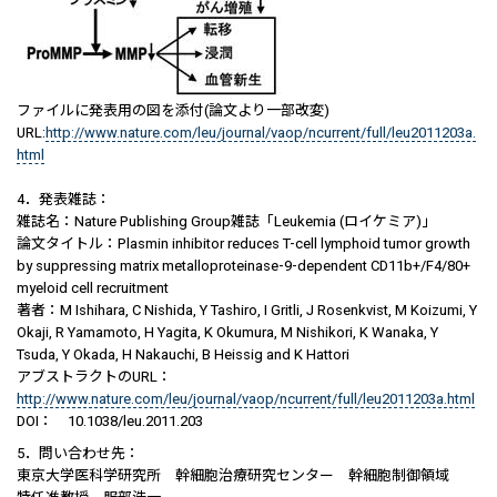
ファイルに発表用の図を添付(論文より一部改変)
URL:
http://www.nature.com/leu/journal/vaop/ncurrent/full/leu2011203a.
html
4．発表雑誌：
雑誌名：Nature Publishing Group雑誌「Leukemia (ロイケミア)」
論文タイトル：Plasmin inhibitor reduces T-cell lymphoid tumor growth
by suppressing matrix metalloproteinase-9-dependent CD11b+/F4/80+
myeloid cell recruitment
著者：M Ishihara, C Nishida, Y Tashiro, I Gritli, J Rosenkvist, M Koizumi, Y
Okaji, R Yamamoto, H Yagita, K Okumura, M Nishikori, K Wanaka, Y
Tsuda, Y Okada, H Nakauchi, B Heissig and K Hattori
アブストラクトのURL：
http://www.nature.com/leu/journal/vaop/ncurrent/full/leu2011203a.html
DOI： 10.1038/leu.2011.203
5．問い合わせ先：
東京大学医科学研究所 幹細胞治療研究センター 幹細胞制御領域