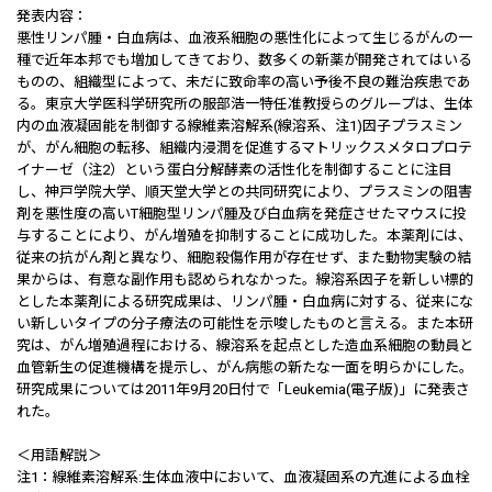
発表内容：
悪性リンパ腫・白血病は、血液系細胞の悪性化によって生じるがんの一
種で近年本邦でも増加してきており、数多くの新薬が開発されてはいる
ものの、組織型によって、未だに致命率の高い予後不良の難治疾患であ
る。東京大学医科学研究所の服部浩一特任准教授らのグループは、生体
内の血液凝固能を制御する線維素溶解系(線溶系、注1)因子プラスミン
が、がん細胞の転移、組織内浸潤を促進するマトリックスメタロプロテ
イナーゼ（注2）という蛋白分解酵素の活性化を制御することに注目
し、神戸学院大学、順天堂大学との共同研究により、プラスミンの阻害
剤を悪性度の高いT細胞型リンパ腫及び白血病を発症させたマウスに投
与することにより、がん増殖を抑制することに成功した。本薬剤には、
従来の抗がん剤と異なり、細胞殺傷作用が存在せず、また動物実験の結
果からは、有意な副作用も認められなかった。線溶系因子を新しい標的
とした本薬剤による研究成果は、リンパ腫・白血病に対する、従来にな
い新しいタイプの分子療法の可能性を示唆したものと言える。また本研
究は、がん増殖過程における、線溶系を起点とした造血系細胞の動員と
血管新生の促進機構を提示し、がん病態の新たな一面を明らかにした。
研究成果については2011年9月20日付で「Leukemia(電子版)」に発表さ
れた。
＜用語解説＞
注1：線維素溶解系:生体血液中において、血液凝固系の亢進による血栓