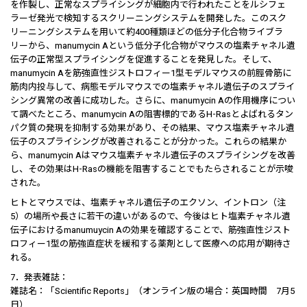
を作製し、正常なスプライシングが細胞内で行われたことをルシフェ
ラーゼ発光で検知するスクリーニングシステムを開発した。このスク
リーニングシステムを用いて約400種類ほどの低分子化合物ライブラ
リーから、manumycin Aという低分子化合物がマウスの塩素チャネル遺
伝子の正常型スプライシングを促進することを発見した。そして、
manumycin Aを筋強直性ジストロフィー1型モデルマウスの前脛骨筋に
筋肉内投与して、病態モデルマウスでの塩素チャネル遺伝子のスプライ
シング異常の改善に成功した。さらに、manumycin Aの作用機序につい
て調べたところ、manumycin Aの阻害標的であるH-Rasとよばれるタン
パク質の発現を抑制する効果があり、その結果、マウス塩素チャネル遺
伝子のスプライシングが改善されることが分かった。これらの結果か
ら、manumycin Aはマウス塩素チャネル遺伝子のスプライシングを改善
し、その効果はH-Rasの機能を阻害することでもたらされることが示唆
された。
ヒトとマウスでは、塩素チャネル遺伝子のエクソン、イントロン（注
5）の場所や長さに若干の違いがあるので、今後はヒト塩素チャネル遺
伝子におけるmanumuycin Aの効果を確認することで、筋強直性ジスト
ロフィー1型の筋強直症状を緩和する薬剤として医療への応用が期待さ
れる。
7．発表雑誌：
雑誌名：「Scientific Reports」（オンライン版の場合：英国時間 7月5
日）