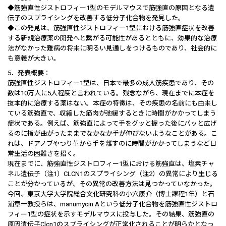
◆筋強直性ジストロフィー1型のモデルマウスで筋強直の原因となる遺
伝子のスプライシングを改善する低分子化合物を発見した。
◆この発見は、筋強直性ジストロフィー1型における筋強直症状を改善
する新規治療薬の開発へと繋がる可能性があるとともに、効果的な治療
法がなかった難病の将来に明るい見通しをつけるものであり、社会的に
も意義が大きい。
5．発表概要：
筋強直性ジストロフィー1型は、日本で最多の成人筋疾患であり、その
数は10万人に5人程度と言われている。残念ながら、現在までに本症を
抜本的に治療する薬はない。本症の特徴は、その疾患の名前にも由来し
ている筋強直で、収縮した筋肉が弛緩するときに時間がかかってしまう
症状である。例えば、筋強直によって手をグッと握った後にパッと広げ
るのに指が曲がったままでなかなか手が伸びないようなことがある。こ
れは、ドアノブやつり革から手を離すのに時間がかかってしまうなど日
常生活の困難さを招く。
現在までに、筋強直性ジストロフィー1型における筋強直は、塩素チャ
ネル遺伝子（注1）CLCN1のスプライシング（注2）の異常により生じる
ことが分かっているが、その異常の改善方法は見つかっていなかった。
今回、東京大学大学院総合文化研究科の小穴康介（博士課程1年）と石
浦章一教授らは、manumycin Aという低分子化合物を筋強直性ジストロ
フィー1型の症状を示すモデルマウスに投与した。その結果、筋強直の
原因遺伝子Clcn1のスプライシングが正常化されることが明らかとなっ