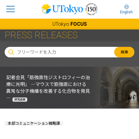
English
UTokyo
FOCUS
PRESS RELEASES
検索
記者会見「筋強直性ジストロフィーの治
療に光明」 ―マウスで筋強直における
異常な分子機構を改善する化合物を発見
―
研究成果
本部コミュニケーション戦略課