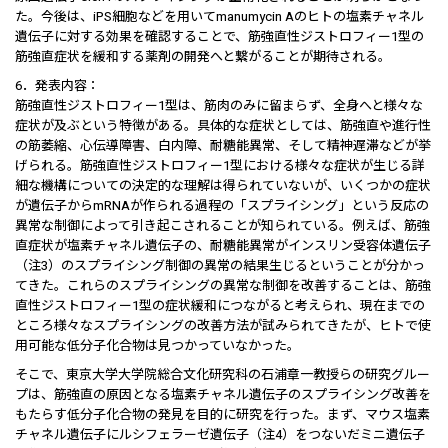
た。今後は、iPS細胞などを用いてmanumycin Aのヒトの塩素チャネル
遺伝子に対する効果を確認することで、筋強直性ジストロフィー1型の
筋強直症状を緩和する薬剤の開発へと繋がることが期待される。
6．発表内容：
筋強直性ジストロフィー1型は、筋肉のみに留まらず、全身へと様々な
症状が及ぶという特徴がある。具体的な症状としては、筋強直や進行性
の筋萎縮、心伝導障害、白内障、耐糖能異常、そして精神遅滞などが挙
げられる。筋強直性ジストロフィー1型における様々な症状が生じる詳
細な機構についての決定的な理解は得られていないが、いくつかの症状
が遺伝子からmRNAが作られる過程の「スプライシング」という反応の
異常な制御によって引き起こされることが知られている。例えば、筋強
直症状が塩素チャネル遺伝子の、耐糖能異常がインスリン受容体遺伝子
（注3）のスプライシング制御の異常の結果生じるということが分かっ
てきた。これらのスプライシングの異常な制御を改善することは、筋強
直性ジストロフィー1型の症状緩和につながると考えられ、現在までの
ところ様々なスプライシングの改善方法が試みられてきたが、ヒトで使
用可能な低分子化合物は見つかっていなかった。
そこで、東京大学大学院総合文化研究科の石浦章一教授らの研究グルー
プは、筋強直の原因となる塩素チャネル遺伝子のスプライシング改善を
もたらす低分子化合物の発見を目的に研究を行った。まず、マウス塩素
チャネル遺伝子にルシフェラーゼ遺伝子（注4）をつないだミニ遺伝子