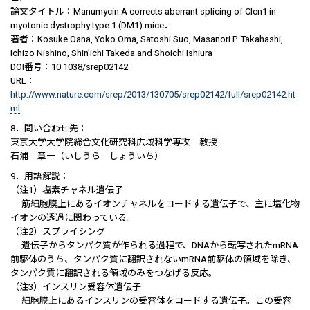
論文タイトル：Manumycin A corrects aberrant splicing of Clcn1 in
myotonic dystrophy type 1 (DM1) mice．
著者：Kosuke Oana, Yoko Oma, Satoshi Suo, Masanori P. Takahashi,
Ichizo Nishino, Shin’ichi Takeda and Shoichi Ishiura
DOI番号：10.1038/srep02142
URL：
http://www.nature.com/srep/2013/130705/srep02142/full/srep02142.ht
ml
8．問い合わせ先：
東京大学大学院総合文化研究科広域科学専攻 教授
石浦 章一（いしうら しょういち）
9．用語解説：
（注1）塩素チャネル遺伝子
筋細胞膜上にあるイオンチャネルをコードする遺伝子で、主に塩化物
イオンの透過に関わっている。
（注2）スプライシング
遺伝子からタンパク質が作られる過程で、DNAから転写されたmRNA
前駆体のうち、タンパク質に翻訳されないmRNA前駆体の領域を除き、
タンパク質に翻訳される領域のみをつなげる反応。
（注3）インスリン受容体遺伝子
細胞膜上にあるインスリンの受容体をコードする遺伝子。この受容