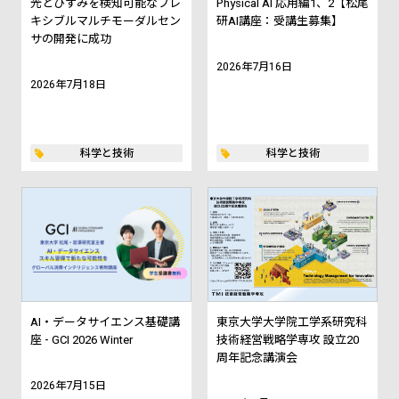
光とひずみを検知可能なフレ
Physical AI 応用編1、2【松尾
キシブルマルチモーダルセン
研AI講座：受講生募集】
サの開発に成功
2026年7月16日
2026年7月18日
科学と技術
科学と技術
AI・データサイエンス基礎講
東京大学大学院工学系研究科
座 - GCI 2026 Winter
技術経営戦略学専攻 設立20
周年記念講演会
2026年7月15日