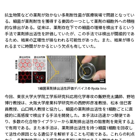
抗生物質などの薬剤が効かない多剤耐性菌が医療現場で問題となってい
る。細菌が薬剤耐性を獲得する要因の一つとして薬剤の細胞外への積極
的な排出がある。従来は、薬剤存在下での細菌の増殖を検出するという
手法で薬剤排出活性を評価していたが、この手法では検出が間接的であ
るため、結果の正確性が損なわれる可能性があった。また、結果が得ら
れるまでに時間がかかるという欠点も有していた。
1細菌薬剤排出活性評価デバイス© Ryota Iino
今回、東京大学大学院工学系研究科応用化学専攻の飯野亮太講師、野地
博行教授は、大阪大学産業科学研究所の西野邦彦准教授、松本 佳巳客
員教授、山口明人教授と協力し、細菌の薬剤排出活性を1細胞ごとに直
接的に高感度で検出する手法を開発した。本手法は迅速かつ簡便であ
り、多数の化合物ライブラリーから薬剤排出活性の阻害剤を発見する上
で有用である。また本手法は、薬剤排出活性を持つ細菌1細胞を回収し
て活性の原因となる遺伝子を解析することも可能である。これらの利点