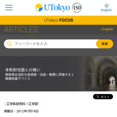
English
UTokyo
FOCUS
ARTICLES
English
検索
多剤耐性菌との戦い
薬剤排出活性を高感度・迅速・簡便に評価する１
細菌検査デバイス
工学系研究科・工学部
掲載日：2012年7月18日