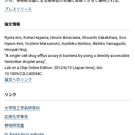
から、多剤耐性菌による感染症の克服に貢献できると期待される。
プレスリリース
論文情報
Ryota Iino, Kohei Hayama, Hiromi Amezawa, Shouichi Sakakihara, Soo
Hyeon Kim, Yoshimi Matsumoto, Kunihiko Nishino, Akihito Yamaguchi,
Hiroyuki Noji,
“A single-cell drug efflux assay in bacteria by using a directly accessible
femtoliter droplet array”,
Lab on a Chip
Online Edition: 2012/6/13 (Japan time), doi:
10.1039/C2LC40394C.
論文へのリンク
リンク
大学院工学系研究科
応用化学専攻
野地研究室
Dr. Ryota Iino’s website