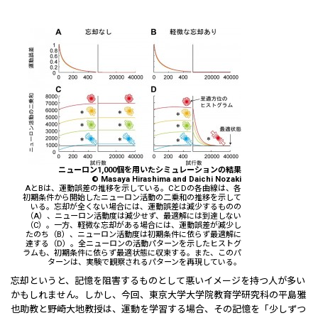
ニューロン1,000個を用いたシミュレーションの結果
© Masaya Hirashima and Daichi Nozaki
AとBは、運動誤差の推移を示している。CとDの各曲線は、各
初期条件から開始したニューロン活動の二乗和の推移を示して
いる。忘却が全くない場合には、運動誤差は減少するものの
（A）、ニューロン活動度は減少せず、最適解には到達しない
（C）。一方、軽微な忘却がある場合には、運動誤差が減少し
たのち（B）、ニューロン活動度は初期条件に依らず最適解に
達する（D）。全ニューロンの活動パターンを示したヒストグ
ラムも、初期条件に依らず最適状態に収束する。また、このパ
ターンは、実験で観察されるパターンを再現している。
忘却というと、記憶を阻害するものとして悪いイメージを持つ人が多い
かもしれません。しかし、今回、東京大学大学院教育学研究科の平島雅
也助教と野崎大地教授は、運動を学習する場合、その記憶を「少しずつ