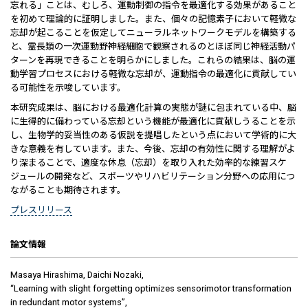
忘れる」ことは、むしろ、運動制御の指令を最適化する効果があること
を初めて理論的に証明しました。また、個々の記憶素子において軽微な
忘却が起こることを仮定してニューラルネットワークモデルを構築する
と、霊長類の一次運動野神経細胞で観察されるのとほぼ同じ神経活動パ
ターンを再現できることを明らかにしました。これらの結果は、脳の運
動学習プロセスにおける軽微な忘却が、運動指令の最適化に貢献してい
る可能性を示唆しています。
本研究成果は、脳における最適化計算の実態が謎に包まれている中、脳
に生得的に備わっている忘却という機能が最適化に貢献しうることを示
し、生物学的妥当性のある仮説を提唱したという点において学術的に大
きな意義を有しています。また、今後、忘却の有効性に関する理解がよ
り深まることで、適度な休息（忘却）を取り入れた効率的な練習スケ
ジュールの開発など、スポーツやリハビリテーション分野への応用につ
ながることも期待されます。
プレスリリース
論文情報
Masaya Hirashima, Daichi Nozaki,
“Learning with slight forgetting optimizes sensorimotor transformation
in redundant motor systems”,