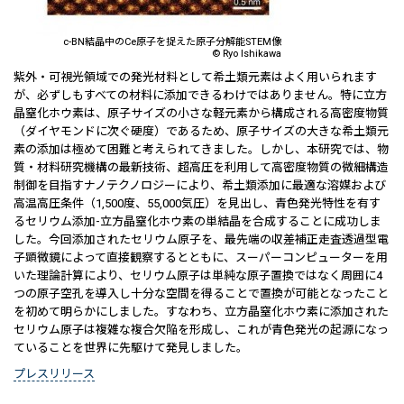
c-BN結晶中のCe原子を捉えた原子分解能STEM像
© Ryo Ishikawa
紫外・可視光領域での発光材料として希土類元素はよく用いられます
が、必ずしもすべての材料に添加できるわけではありません。特に立方
晶窒化ホウ素は、原子サイズの小さな軽元素から構成される高密度物質
（ダイヤモンドに次ぐ硬度）であるため、原子サイズの大きな希土類元
素の添加は極めて困難と考えられてきました。しかし、本研究では、物
質・材料研究機構の最新技術、超高圧を利用して高密度物質の微細構造
制御を目指すナノテクノロジーにより、希土類添加に最適な溶媒および
高温高圧条件（1,500度、55,000気圧）を見出し、青色発光特性を有す
るセリウム添加-立方晶窒化ホウ素の単結晶を合成することに成功しま
した。今回添加されたセリウム原子を、最先端の収差補正走査透過型電
子顕微鏡によって直接観察するとともに、スーパーコンピューターを用
いた理論計算により、セリウム原子は単純な原子置換ではなく周囲に4
つの原子空孔を導入し十分な空間を得ることで置換が可能となったこと
を初めて明らかにしました。すなわち、立方晶窒化ホウ素に添加された
セリウム原子は複雑な複合欠陥を形成し、これが青色発光の起源になっ
ていることを世界に先駆けて発見しました。
プレスリリース