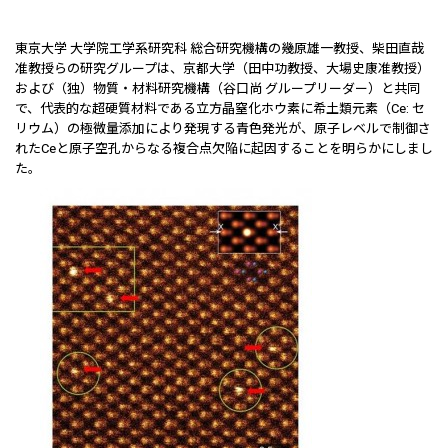
東京大学 大学院工学系研究科 総合研究機構の幾原雄一教授、柴田直哉
准教授らの研究グループは、京都大学（田中功教授、大場史康准教授）
および（独）物質・材料研究機構（谷口尚 グループリーダー）と共同
で、代表的な超硬質材料である立方晶窒化ホウ素に希土類元素（Ce: セ
リウム）の極微量添加により発現する青色発光が、原子レベルで制御さ
れたCeと原子空孔からなる複合点欠陥に起因することを明らかにしまし
た。