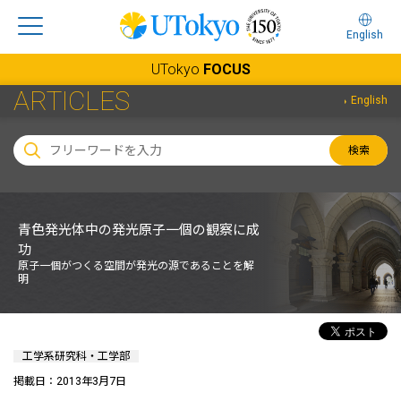
English
UTokyo
FOCUS
ARTICLES
English
検索
青色発光体中の発光原子一個の観察に成
功
原子一個がつくる空間が発光の源であることを解
明
工学系研究科・工学部
掲載日：2013年3月7日