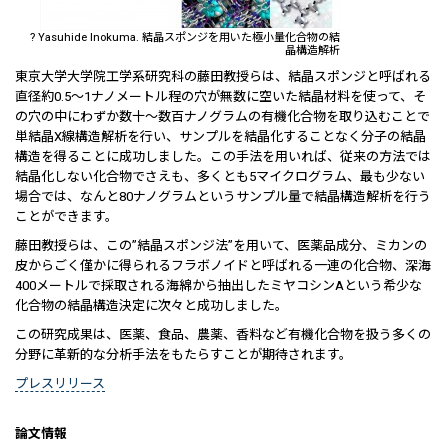
? Yasuhide Inokuma. 結晶スポンジを用いた極小量化合物の結
晶構造解析
東京大学大学院工学系研究科の藤田教授らは、結晶スポンジと呼ばれる
直径約0.5～1ナノメートル程の穴が無数に空いた結晶材料を使って、そ
の穴の中にわずか数十～数百ナノグラムの有機化合物を取り込むことで
単結晶X線構造解析を行い、サンプルを結晶化することなく分子の結晶
構造を得ることに成功しました。この手法を用いれば、従来の方法では
結晶化しない化合物でさえも、多くとも5マイクログラム、最も少ない
場合では、なんと80ナノグラムというサンプル量で結晶構造解析を行う
ことができます。
藤田教授らは、この”結晶スポンジ法”を用いて、医薬品成分、ミカンの
皮からごく僅かに得られるフラボノイドと呼ばれる一連の化合物、深海
400メートルで採取される海綿から抽出したミヤコシンAという希少な
化合物の結晶構造決定に次々と成功しました。
この研究成果は、医薬、食品、農薬、香料など有機化合物を扱う多くの
分野に革新的な分析手法をもたらすことが期待されます。
プレスリリース
論文情報