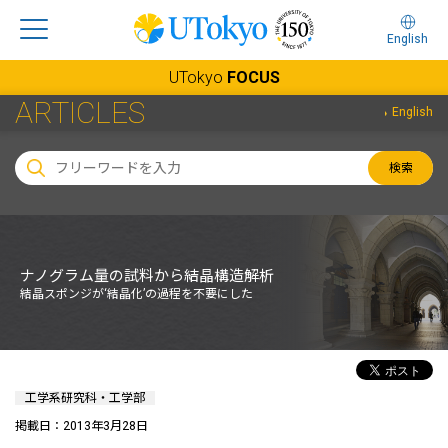
English
UTokyo
FOCUS
ARTICLES
English
検索
ナノグラム量の試料から結晶構造解析
結晶スポンジが‘結晶化’の過程を不要にした
工学系研究科・工学部
掲載日：2013年3月28日