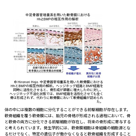
© Hironori Hojo. 中足骨器官培養系を用いた軟骨膜における
HhとBMPの相互作用の解析。ヘッジホッグ経路とBMP経路を
同時に活性化させると、骨形成が顕著に増大したのに対し、
ヘッジホッグ不活化状態では、BMP経路を活性化させても全く
骨は形成されず、代わりに軟骨膜において軟骨組織が認められ
た。
体の中には複数の細胞に分化することができる前駆細胞が存在します。
軟骨組織を覆う軟骨膜には、胎児の骨格が形成される過程において、骨
と軟骨の両方に分化できる前駆細胞が存在し、将来の骨形成に寄与する
と考えられています。発生学的には、軟骨膜細胞は骨組織の細胞源とな
るだけでなく、特定の遺伝子が働かなくなると軟骨組織を形成すること