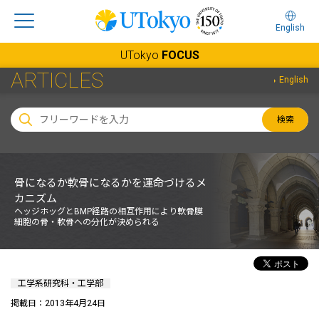
English
UTokyo
FOCUS
ARTICLES
English
検索
骨になるか軟骨になるかを運命づけるメ
カニズム
ヘッジホッグとBMP経路の相互作用により軟骨膜
細胞の骨・軟骨への分化が決められる
工学系研究科・工学部
掲載日：2013年4月24日