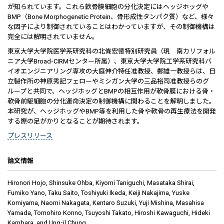
が知られています。これら軟骨膜細胞の分化決定にはヘッジホッグや
BMP（Bone Morphogenetic Protein、骨形成性タンパク質）など、様々
な因子により制御されていることはわかっていますが、その制御機構は
完全には解明されていません。
東京大学大学院医学系研究科の北條宏徳特別研究員（現 南カリフォル
ニア大学Broad-CIRMセンター所属）、東京大学大学院工学系研究科バ
イオエンジニアリング専攻の大庭伸介特任准教授、鄭雄一教授らは、日
立製作所の神原秀記フェローやミシガン大学の三品裕司准教授らのグ
ループと共同で、ヘッジホッグとBMPの相互作用が軟骨膜における骨・
軟骨前駆細胞の分化運命決定の制御機構に関わることを解明しました。
本研究が、ヘッジホッグやBMP等を利用した骨や軟骨の再生療法を開発
する際の足がかりとなることが期待されます。
プレスリリース
論文情報
Hironori Hojo, Shinsuke Ohba, Kiyomi Taniguchi, Masataka Shirai,
Fumiko Yano, Taku Saito, Toshiyuki Ikeda, Keiji Nakajima, Yuske
Komiyama, Naomi Nakagata, Kentaro Suzuki, Yuji Mishina, Masahisa
Yamada, Tomohiro Konno, Tsuyoshi Takato, Hiroshi Kawaguchi, Hideki
Kambara, and Ung-il Chung,