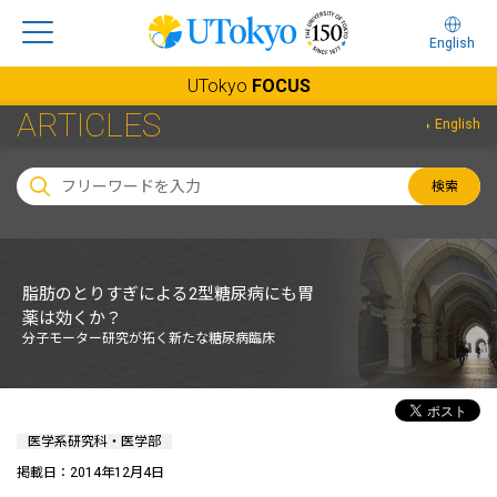
English
UTokyo
FOCUS
ARTICLES
English
検索
脂肪のとりすぎによる2型糖尿病にも胃
薬は効くか？
分子モーター研究が拓く新たな糖尿病臨床
医学系研究科・医学部
掲載日：2014年12月4日