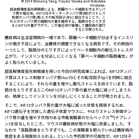
© 2014 Wenxing Yang, Yosuke Tanaka and Nobutaka
Hirokawa.
超高解像度蛍光顕微鏡による、膵臓のベータ細胞を守るタンパ
ク質の複合体。KIF12分子モータータンパク質(緑)がストレス
制御タンパク質(青)とその転写因子(赤)に結合することで、こ
れらのタンパク質の細胞内の量を維持する。脂肪分をとりすぎ
るとKIF12の量が下がり、この複合体が崩壊して糖尿病が進行
すると示唆された。
糖尿病は生活習慣病の一種であり、膵臓ベータ細胞が分泌するインスリ
ンの働き不足により、血糖値が調整できなくなる病気です。その原因の
一つとして、脂肪分のとりすぎによってベータ細胞内の酸化ストレスが
上がり、インスリンを分泌しにくくなる「膵ベータ細胞の脂肪毒性」が
よく知られていました。
超高解像度蛍光顕微鏡を用いた今回の研究成果によれば、KIF12タンパ
ク質はストレス制御タンパク質Hsc70とその転写因子Sp1を同時に結合
することにより、それらの量を増やし酸化ストレスを抑えています。脂
肪分をとりすぎるとこのKIF12タンパク質の量が大幅に減ってしまうた
め、結果としてインスリンを分泌しにくくなることが示唆されました。
そこで、KIF12タンパク質の量が大幅に減った状態を再現するため、
KIF12遺伝子を欠損した遺伝子改変マウスに、やはりストレス制御タン
TM
パク質の量を増やす作用のある市販胃腸薬のセルベックス
(テプレノ
ン)を投与したところ、マウスの糖尿病状態が大幅に改善しました。す
なわち「高脂肪食をとりすぎても、この胃腸薬を飲んでいれば糖尿病の
発症をある程度抑えられる」といった予防医学の可能性が、KIF12分子