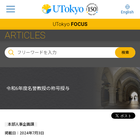
English
UTokyo
FOCUS
ARTICLES
検索
令和6年度名誉教授の称号授与
本部人事企画課
掲載日：2024年7月3日