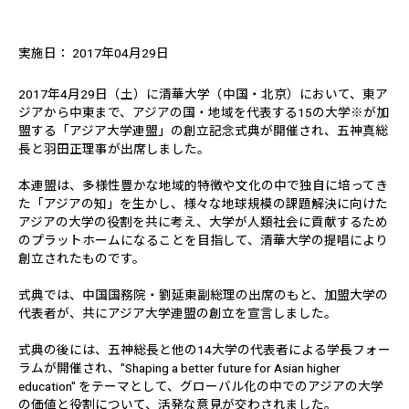
実施日： 2017年04月29日
2017年4月29日（土）に清華大学（中国・北京）において、東ア
ジアから中東まで、アジアの国・地域を代表する15の大学※が加
盟する「アジア大学連盟」の創立記念式典が開催され、五神真総
長と羽田正理事が出席しました。
本連盟は、多様性豊かな地域的特徴や文化の中で独自に培ってき
た「アジアの知」を生かし、様々な地球規模の課題解決に向けた
アジアの大学の役割を共に考え、大学が人類社会に貢献するため
のプラットホームになることを目指して、清華大学の提唱により
創立されたものです。
式典では、中国国務院・劉延東副総理の出席のもと、加盟大学の
代表者が、共にアジア大学連盟の創立を宣言しました。
式典の後には、五神総長と他の14大学の代表者による学長フォー
ラムが開催され、"Shaping a better future for Asian higher
education" をテーマとして、グローバル化の中でのアジアの大学
の価値と役割について、活発な意見が交わされました。