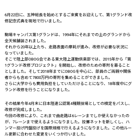
6月22日に、五神総長を始めとするご来賓をお迎えして、第1グランド改
修記念式典を現地で行いました。
駒場キャンパス第1グランドは、1994年にそれまでの土のグランドから
全天候舗装されました。
それから20年以上たち、走路表面の摩耗が進み、改修が必要な状況に
なっていました。
そこで陸上部OBOG会である東大陸上運動倶楽部では、2015年から「第
1グランド改修プロジェクト」を開始し、改修のための寄附を募ること
としました。そして2018年までにOBOGを中心に、部員のご両親や関係
者からも含めて7800万円の寄附を集めることができました。
さらに大学からも費用負担をしていただけることになり、18年度中にグ
ランド改修を行うことになりました。
その結果今年4月末に日本陸連公認第4種競技場としての検定をパスし、
改修が完成しました。
今回の改修により、これまで曲走路は6レーンまでしか使えなかったの
が、7レーンまで使えるようになりました。投擲ネットを新しくし、ハ
ンマー投げ円盤投げを国際規格で行えるようになりました。この他ルー
ル更新に合わせた変更をいくつか行いました。