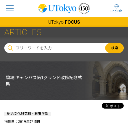
English
UTokyo
FOCUS
ARTICLES
検索
駒場Iキャンパス第1グランド改修記念式
典
総合文化研究科・教養学部
掲載日：2019年7月5日