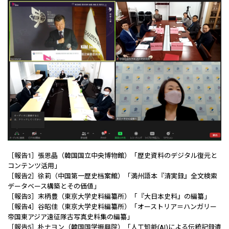
［報告1］張恩晶（韓国国立中央博物館）「歴史資料のデジタル復元と
コンテンツ活用」
［報告2］徐莉（中国第一歴史档案館）「満州語本『清実録』全文検索
データベース構築とその価値」
［報告3］末柄豊（東京大学史料編纂所）「『大日本史料』の編纂」
［報告4］谷昭佳（東京大学史料編纂所）「オーストリア＝ハンガリー
帝国東アジア遠征隊古写真史料集の編纂」
［報告5］朴ナヨン（韓国国学振興院）「人工知能(AI)による伝統記録遺