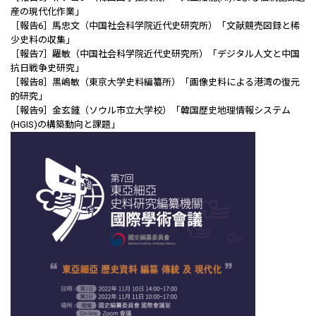
産の現代化作業」
［報告6］馬忠文（中国社会科学院近代史研究所）「文献競売図録と稀
少史料の収集」
［報告7］羅敏（中国社会科学院近代史研究所）「デジタル人文と中国
抗日戦争史研究」
［報告8］黒嶋敏（東京大学史料編纂所）「画像史料による港湾の復元
的研究」
［報告9］金玄鍾（ソウル市立大学校）「韓国歴史地理情報システム
(HGIS)の構築動向と課題」