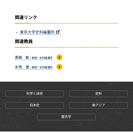
関連リンク
東京大学史料編纂所
関連教員
黒嶋 敏
/ 教授 / 史料編纂所
末柄 豊
/ 教授 / 史料編纂所
科学と技術
史料
日本史
東アジア
歴史学