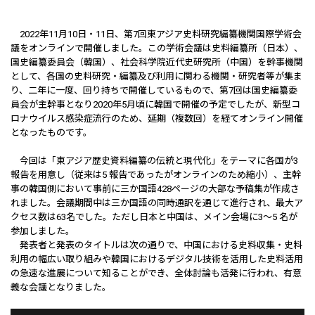
2022年11月10日・11日、第7回東アジア史料研究編纂機関国際学術会
議をオンラインで開催しました。この学術会議は史料編纂所（日本）、
国史編纂委員会（韓国）、社会科学院近代史研究所（中国）を幹事機関
として、各国の史料研究・編纂及び利用に関わる機関・研究者等が集ま
り、二年に一度、回り持ちで開催しているもので、第7回は国史編纂委
員会が主幹事となり2020年5月頃に韓国で開催の予定でしたが、新型コ
ロナウイルス感染症流行のため、延期（複数回）を経てオンライン開催
となったものです。
今回は「東アジア歴史資料編纂の伝統と現代化」をテーマに各国が3
報告を用意し（従来は5 報告であったがオンラインのため縮小）、主幹
事の韓国側において事前に三か国語428ページの大部な予稿集が作成さ
れました。会議期間中は三か国語の同時通訳を通じて進行され、最大ア
クセス数は63名でした。ただし日本と中国は、メイン会場に3～5 名が
参加しました。
発表者と発表のタイトルは次の通りで、中国における史料収集・史料
利用の幅広い取り組みや韓国におけるデジタル技術を活用した史料活用
の急速な進展について知ることができ、全体討論も活発に行われ、有意
義な会議となりました。