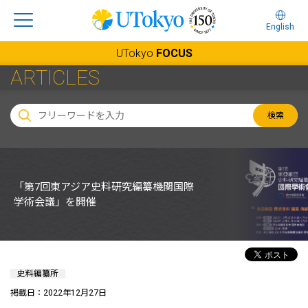
English
UTokyo
FOCUS
ARTICLES
検索
「第7回東アジア史料研究編纂機関国際
学術会議」を開催
史料編纂所
掲載日：2022年12月27日