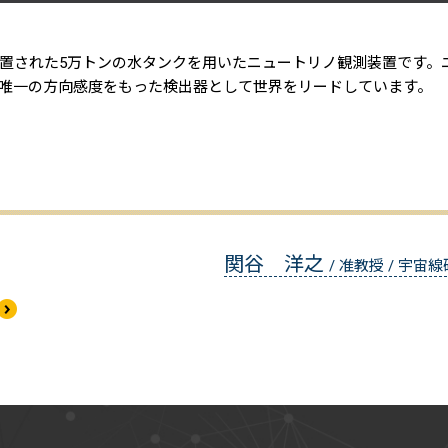
置された5万トンの水タンクを用いたニュートリノ観測装置です。
唯一の方向感度をもった検出器として世界をリードしています。
関谷 洋之
/ 准教授 / 宇宙