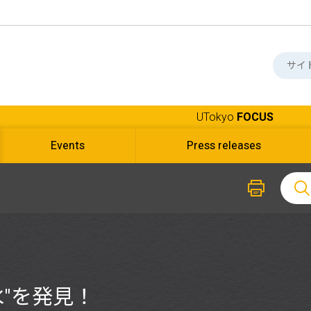
UTokyo
FOCUS
Events
Press releases
水″を発見！