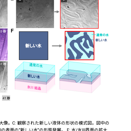
近傍の拡大像。C: 観察された新しい液体の形状の模式図。図中の
の“新しい水”の形態発展。 E: 水/氷III界面の拡大