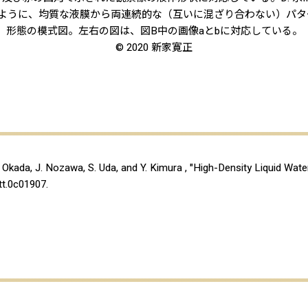
示すように、均質な液膜から両連続的な（互いに混ざり合わない）パタ
形態の模式図。左右の図は、図B中の画像aとbに対応している。
© 2020 新家寛正
. Okada, J. Nozawa, S. Uda, and Y. Kimura , "High-Density Liquid Wate
t.0c01907.