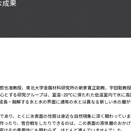
な成果
哲也准教授、東北大学金属材料研究所の新家寛正助教、宇田聡教
する研究グループは、室温−20°Cに保たれた低温室内で水に高圧（
、成長・融解する氷と水の界面に通常の水とは異なる新しい水の層
であり、とくに氷表面の性質は身近な自然現象に深く関わっています
作ったり、雪合戦をしたりできるのは、この表面の液体層のおかげ
究はその重要性にも関わらず、ほとんど進んでいませんでした。