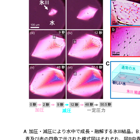
A: 加圧・減圧により水中で成長・融解する氷III結晶。B:
青及び赤の四角で示された模式図はそれぞれ、図B中青及び