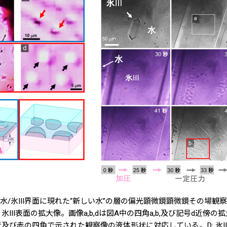
水/氷III界面に現れた“新しい水”の層の偏光顕微鏡顕微鏡その場観察
 氷III表面の拡大像。画像a,b,dは図A中の四角a,b,及び記号d
赤の四角で示された観察像の液体形状に対応している。D: 氷IIIの表面