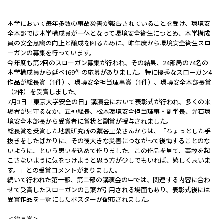
本学において毎年多数の事故災害が報告されていることを受け、環境安
全本部では本学構成員が一体となって環境安全衛生につとめ、本学構成
員の安全意識の向上と醸成を図るために、昨年度から環境安全衛生スロ
ーガンの募集を行っています。
今年度も第2回のスローガン募集が行われ、その結果、24部局の74名の
本学構成員から延べ169件の応募がありました。特に優秀なスローガン4
作品が総長賞（1件）、環境安全担当理事賞（1件）、環境安全本部長賞
（2件）を受賞しました。
7月3日「東京大学安全の日」講演会において表彰式が行われ、多くの来
場者が見守るなか、五神総長、松木環境安全担当理事・副学長、光石環
境安全本部長から受賞者に賞状と副賞が授与されました。
総長賞を受賞した地震研究所の藁谷里菜さんからは、「ちょっとした手
抜きをしたばかりに、その後大きな災害につながって後悔することのな
いように、という思いを込めて作りました。この作品を見て、事故を起
こさないように気をつけようと思う方が少しでもいれば、嬉しく思いま
す。」との受賞コメントがありました。
続いて行われた第一部、第二部の講演会の中では、関連する内容に合わ
せて受賞したスローガンの言葉が引用される場面もあり、表彰式後には
受賞作品を一覧にしたポスターが配布されました。