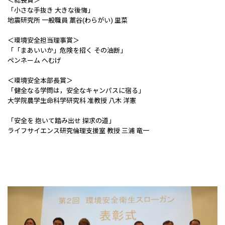
＜総長賞＞
「小さな手抜き 大きな後悔」
地震研究所 一般職員 藁谷(わらがい) 里菜
＜環境安全担当理事賞＞
「「まあいいか」危険を招く その油断」
ペンネーム へむげ
＜環境安全本部長賞＞
「健全なる学問は，安全なキャンパスに宿る」
大学院農学生命科学研究科 准教授 八木 洋憲
「安全を 抱いて踏み出せ 探求の道」
ライフサイエンス研究倫理支援室 教授 三浦 竜一