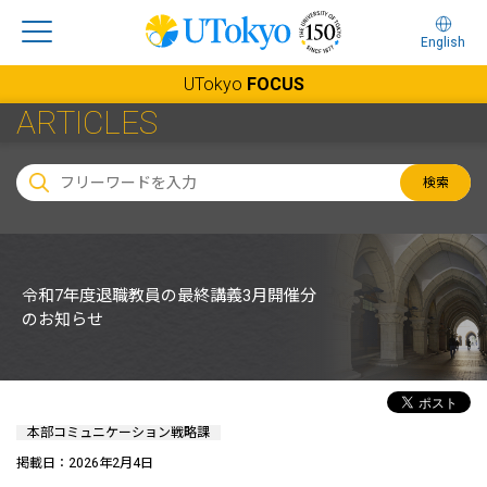
English
UTokyo
FOCUS
ARTICLES
検索
令和7年度退職教員の最終講義3月開催分
のお知らせ
本部コミュニケーション戦略課
掲載日：2026年2月4日