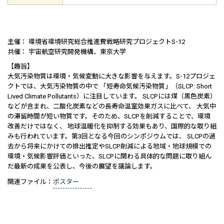
主催： 環境省環境研究総合推進費戦略研究プロジェクトS-12
共催： 宇宙航空研究開発機構、東京大学
【趣旨】
大気汚染物質は環境・気候変動に大きな影響を与えます。S-12プロジェ
クトでは、大気汚染物質の中で 「短寿命気候汚染物質」（SLCP: Short
Lived Climate Pollutants）に注目しています。 SLCPには煤（黒色炭素）
などが含まれ、二酸化炭素などの長寿命温室効果ガスに比べて、 大気中
の滞留時間が短い物質です。そのため、SLCPを削減することで、環境
改善だけではなく、 地球温暖化を抑制する効果もあり、国際的な取り組
みも行われています。第3回となる今回のシンポジウムでは、 SLCPの過
去から将来にかけての排出推定やSLCP削減による地域・地球規模での
環境・気候影響評価といった、SLCPに関わる具体的な問題に取り組ん
だ最新の成果を公表し、今後の展望を議論します。
関連ファイル：
ポスター