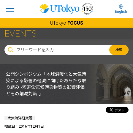
English
UTokyo
FOCUS
EVENTS
検索
公開シンポジウム「地球温暖化と大気汚
染による影響の軽減に向けたあらたな取
り組み -短寿命気候汚染物質の影響評価
とその削減対策-」
大気海洋研究所
掲載日：2016年12月1日