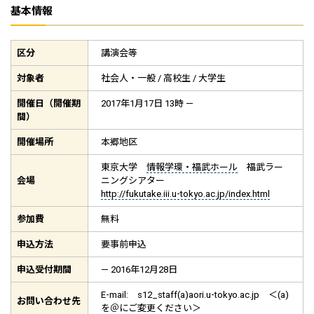
基本情報
区分
講演会等
対象者
社会人・一般 / 高校生 / 大学生
開催日（開催期
2017年1月17日 13時 —
間）
開催場所
本郷地区
東京大学
情報学環・福武ホール
福武ラー
会場
ニングシアター
http://fukutake.iii.u-tokyo.ac.jp/index.html
参加費
無料
申込方法
要事前申込
申込受付期間
— 2016年12月28日
E-mail: s12_staff(a)aori.u-tokyo.ac.jp ＜(a)
お問い合わせ先
を＠にご変更ください＞